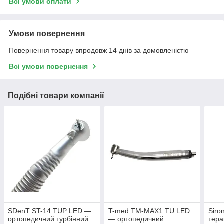
Всі умови оплати
Умови повернення
Повернення товару впродовж 14 днів за домовленістю
Всі умови повернення
Подібні товари компанії
SDenT ST-14 TUP LED —
T-med TM-MAX1 TU LED
Siro
ортопедичний турбінний
— ортопедичний
тера