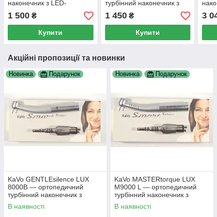
наконечник з LED-
турбінний наконечник з
нако
підсвіткою, металеві
LED-підсвіткою, М4
підс
1 500
1 450
3 0
₴
₴
підшипники Class A, М4
Купити
Купити
Акційні пропозиції та новинки
Новинка
Подарунок
Новинка
Подарунок
KaVo GENTLEsilence LUX
KaVo MASTERtorque LUX
8000B — ортопедичний
M9000 L — ортопедичний
турбінний наконечник з
турбінний наконечник з
фіброоптикою, з адаптером
фіброоптикою, з адаптером
В наявності
В наявності
MULTIflex (М6)
MULTIflex (М6)