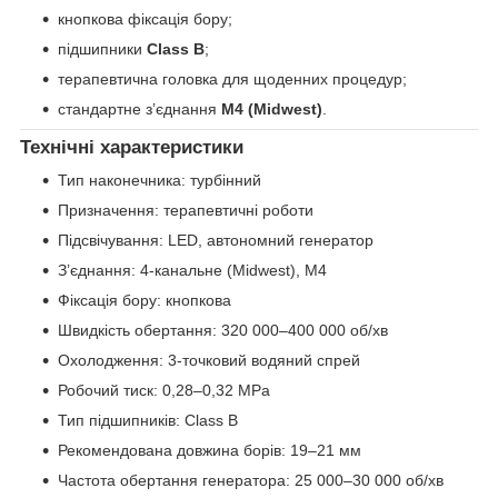
кнопкова фіксація бору;
підшипники
Class B
;
терапевтична головка для щоденних процедур;
стандартне з’єднання
М4 (Midwest)
.
Технічні характеристики
Тип наконечника: турбінний
Призначення: терапевтичні роботи
Підсвічування: LED, автономний генератор
З’єднання: 4-канальне (Midwest), М4
Фіксація бору: кнопкова
Швидкість обертання: 320 000–400 000 об/хв
Охолодження: 3-точковий водяний спрей
Робочий тиск: 0,28–0,32 MPa
Тип підшипників: Class B
Рекомендована довжина борів: 19–21 мм
Частота обертання генератора: 25 000–30 000 об/хв