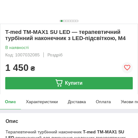
T-med TM-MAX1 SU LED — терапевтичний
турбінний наконечник з LED-підсвіткою, М4
В наявності
Код: 1007032085
Роздріб
1 450
₴
Купити
Опис
Характеристики
Доставка
Оплата
Умови п
Опис
Терапевтичний турбінний наконечник
T-med TM-MAX1 SU
LED
призначений для виконання щоденних терапевтичних