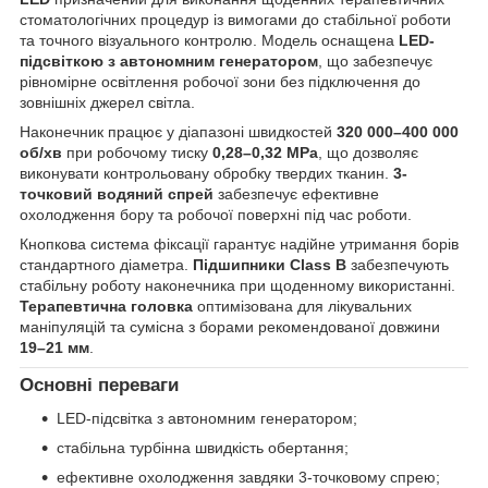
стоматологічних процедур із вимогами до стабільної роботи
та точного візуального контролю. Модель оснащена
LED-
підсвіткою з автономним генератором
, що забезпечує
рівномірне освітлення робочої зони без підключення до
зовнішніх джерел світла.
Наконечник працює у діапазоні швидкостей
320 000–400 000
об/хв
при робочому тиску
0,28–0,32 MPa
, що дозволяє
виконувати контрольовану обробку твердих тканин.
3-
точковий водяний спрей
забезпечує ефективне
охолодження бору та робочої поверхні під час роботи.
Кнопкова система фіксації гарантує надійне утримання борів
стандартного діаметра.
Підшипники Class B
забезпечують
стабільну роботу наконечника при щоденному використанні.
Терапевтична головка
оптимізована для лікувальних
маніпуляцій та сумісна з борами рекомендованої довжини
19–21 мм
.
Основні переваги
LED-підсвітка з автономним генератором;
стабільна турбінна швидкість обертання;
ефективне охолодження завдяки 3-точковому спрею;