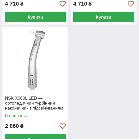
4 710
4 710
₴
₴
Купити
Купити
NSK X600L LED —
ортопедичний турбінний
наконечник з підсвічуванням
В наявності
2 860
₴