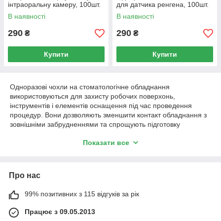
інтраоральну камеру, 100шт.
для датчика ренгена, 100шт.
В наявності
В наявності
290
290
₴
₴
Купити
Купити
Одноразові чохли на стоматологічне обладнання
використовуються для захисту робочих поверхонь,
інструментів і елементів оснащення під час проведення
процедур. Вони дозволяють зменшити контакт обладнання з
зовнішніми забрудненнями та спрощують підготовку
робочого місця між прийомами.
Показати все
Чохли виготовляються з тонких, міцних матеріалів і
призначені для одноразового використання. Вони легко
надягаються та знімаються, не впливають на
Про нас
функціональність обладнання та зберігають доступ до органів
керування й робочих елементів.
99% позитивних з 115 відгуків за рік
У категорії представлені одноразові чохли різних розмірів і
форматів, сумісні з поширеними типами стоматологічного
Працює з 09.05.2013
обладнання та аксесуарів. Вироби підбираються відповідно