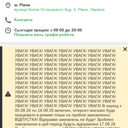
до конструкції обладнання, габаритів і умов експлуатації.
м. Рівне
вулиця Князя Острозького буд. 4, Рівне, Україна
Одноразові чохли з каталогу магазину
«Стоматех»
призначені для регулярного використання в умовах
Контакти
стоматологічних клінік і кабінетів та відповідають вимогам
організації робочого процесу.
Сьогодні працює з 09:00 до 20:00
Ключові особливості категорії:
Показати весь графік роботи
одноразові захисні чохли
використання для стоматологічного обладнання
УВАГА! УВАГА! УВАГА! УВАГА! УВАГА! УВАГА! УВАГА!
Про нас
УВАГА! УВАГА! УВАГА! УВАГА! УВАГА! УВАГА! УВАГА!
різні розміри та формати
УВАГА! УВАГА! УВАГА! УВАГА! УВАГА! УВАГА! УВАГА!
УВАГА! УВАГА! УВАГА! УВАГА! УВАГА! УВАГА! УВАГА!
простота встановлення та зняття
Контакти
УВАГА! УВАГА! УВАГА! УВАГА! УВАГА! УВАГА! УВАГА!
сумісність із поширеними типами обладнання
УВАГА! УВАГА! УВАГА! УВАГА! УВАГА! УВАГА! УВАГА!
УВАГА! УВАГА! УВАГА! УВАГА! УВАГА! УВАГА! УВАГА!
Доставка та оплата
одноразове використання
УВАГА! УВАГА! УВАГА! УВАГА! УВАГА! УВАГА! УВАГА!
УВАГА! УВАГА! УВАГА! УВАГА! УВАГА! УВАГА! УВАГА!
використання в умовах клініки
УВАГА! УВАГА! УВАГА! УВАГА! УВАГА! УВАГА! УВАГА!
Графік роботи
доставка по всій Україні
УВАГА! УВАГА! УВАГА! УВАГА! УВАГА! УВАГА! УВАГА!
УВАГА! УВАГА! УВАГА! УВАГА! УВАГА! УВАГА! УВАГА!
УВАГА! УВАГА! УВАГА! УВАГА! УВАГА! УВАГА! В період з
Повна версія сайту
05.08.26 по 16.08.26 включно, інтернет-магазин буде
працювати в режимі тільки на прийом замовленнь!
ВІДПУСТКА! Відправки замовлень не буде! Зроблені
Сайт створено на маркетплейсі
Prom.ua
замовлення в цей період будуть відправлені 17.08.26