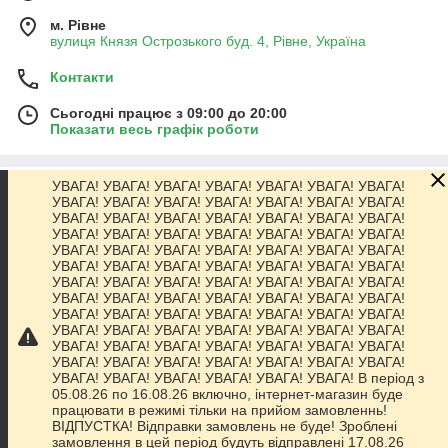
м. Рівне
вулиця Князя Острозького буд. 4, Рівне, Україна
Контакти
Сьогодні працює з 09:00 до 20:00
Показати весь графік роботи
УВАГА! УВАГА! УВАГА! УВАГА! УВАГА! УВАГА! УВАГА!
Про нас
УВАГА! УВАГА! УВАГА! УВАГА! УВАГА! УВАГА! УВАГА!
УВАГА! УВАГА! УВАГА! УВАГА! УВАГА! УВАГА! УВАГА!
УВАГА! УВАГА! УВАГА! УВАГА! УВАГА! УВАГА! УВАГА!
Контакти
УВАГА! УВАГА! УВАГА! УВАГА! УВАГА! УВАГА! УВАГА!
УВАГА! УВАГА! УВАГА! УВАГА! УВАГА! УВАГА! УВАГА!
УВАГА! УВАГА! УВАГА! УВАГА! УВАГА! УВАГА! УВАГА!
Доставка та оплата
УВАГА! УВАГА! УВАГА! УВАГА! УВАГА! УВАГА! УВАГА!
УВАГА! УВАГА! УВАГА! УВАГА! УВАГА! УВАГА! УВАГА!
УВАГА! УВАГА! УВАГА! УВАГА! УВАГА! УВАГА! УВАГА!
Графік роботи
УВАГА! УВАГА! УВАГА! УВАГА! УВАГА! УВАГА! УВАГА!
УВАГА! УВАГА! УВАГА! УВАГА! УВАГА! УВАГА! УВАГА!
УВАГА! УВАГА! УВАГА! УВАГА! УВАГА! УВАГА! В період з
Повна версія сайту
05.08.26 по 16.08.26 включно, інтернет-магазин буде
працювати в режимі тільки на прийом замовленнь!
ВІДПУСТКА! Відправки замовлень не буде! Зроблені
Сайт створено на маркетплейсі
Prom.ua
замовлення в цей період будуть відправлені 17.08.26