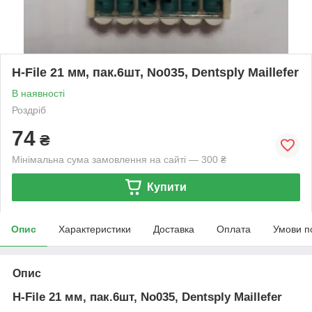
H-File 21 мм, пак.6шт, No035, Dentsply Maillefer
В наявності
Роздріб
74
₴
Мінімальна сума замовлення на сайті — 300 ₴
Купити
Опис
Характеристики
Доставка
Оплата
Умови п
Опис
H-File 21 мм, пак.6шт, No035, Dentsply Maillefer