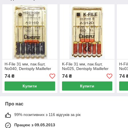
H-File 31 мм, пак.6шт,
K-File 31 мм, пак.6шт,
H-Fi
No040, Dentsply Maillefer
No025, Dentsply Maillefer
No03
74
74
74
₴
₴
Купити
Купити
Про нас
99% позитивних з 116 відгуків за рік
Працює з 09.05.2013