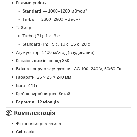
Режими роботи:
Standard
— 1000–1200 мВт/см²
Turbo
— 2300–2500 мВт/см²
Таймер:
Turbo (P1): 1 с, 3 с
Standard (P2): 5 с, 10 с, 15 с, 20 с
Акумулятор: 1400 мА·год (вбудований)
Кількість циклів: понад 350
Вхідна напруга заряджання: AC 100–240 V, 50/60 Гц
Габарити: 25 × 25 × 240 мм
Вага: 278 г
Країна виробництва: Китай
Гарантія: 12 місяців
📦 Комплектація
Фотополімерна лампа
Світловід