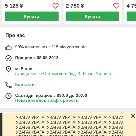
W, 420–480 нм,
420–480 нм, акумулятор
W, 3
5 125
2 780
4 7
₴
₴
акумулятор 2200 мА·год
2200 мА·год
акум
Купити
Купити
Про нас
99% позитивних з 115 відгуків за рік
Працює з 09.05.2013
м. Рівне
вулиця Князя Острозького буд. 4, Рівне, Україна
Контакти
Сьогодні працює з 09:00 до 20:00
Показати весь графік роботи
УВАГА! УВАГА! УВАГА! УВАГА! УВАГА! УВАГА! УВАГА!
Про нас
УВАГА! УВАГА! УВАГА! УВАГА! УВАГА! УВАГА! УВАГА!
УВАГА! УВАГА! УВАГА! УВАГА! УВАГА! УВАГА! УВАГА!
УВАГА! УВАГА! УВАГА! УВАГА! УВАГА! УВАГА! УВАГА!
Контакти