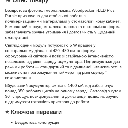
📝 Опис товару
Бездротова фотополімерна лампа Woodpecker i-LED Plus
Purple призначена для стабільної роботи з
полімеризаційними матеріалами у стоматологічному кабінеті.
Компактний корпус, металева головка та ергономічна форма
забезпечують зручне утримання і довговічність у щоденній
експлуатації.
Світлодіодний модуль потужністю 5 W працює у
спектральному діапазоні 420–480 нм та формує
сфокусований світловий потік зі стабільною інтенсивністю
незалежно від рівня заряду акумулятора. Підтримуються два
режими роботи — стандартний та підвищеної інтенсивності, з
можливістю програмування таймера під різні сценарії
використання.
Вбудований акумулятор ємністю 1400 мА·год забезпечує
понад 350 робочих циклів на одному заряді. Світловід з кутом
90° спрощує позиціонування, а док-станція дозволяє зручно
підтримувати готовність пристрою до роботи.
⭐ Ключові переваги
Бездротова конструкція