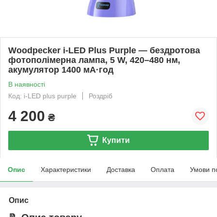
Woodpecker i-LED Plus Purple — бездротова
фотополімерна лампа, 5 W, 420–480 нм,
акумулятор 1400 мА·год
В наявності
Код: i-LED plus purple
Роздріб
4 200
₴
Купити
Опис
Характеристики
Доставка
Оплата
Умови п
Опис