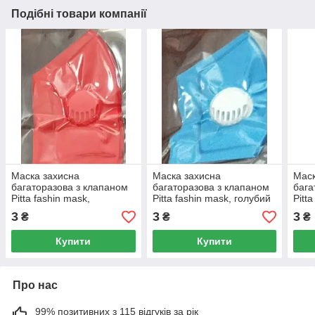
Подібні товари компанії
Маска захисна
Маска захисна
Маск
багаторазова з клапаном
багаторазова з клапаном
бага
Pitta fashin mask,
Pitta fashin mask, голубий
Pitt
червоний
3
3
3
₴
₴
₴
Купити
Купити
Про нас
99% позитивних з 115 відгуків за рік