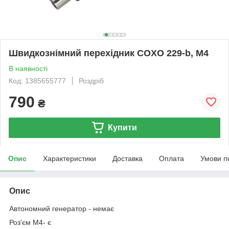
Швидкознімний перехідник COXO 229-b, M4
В наявності
Код: 1385655777
Роздріб
790
₴
Купити
Опис
Характеристики
Доставка
Оплата
Умови п
Опис
Автономний генератор - немає
Роз'єм M4- є