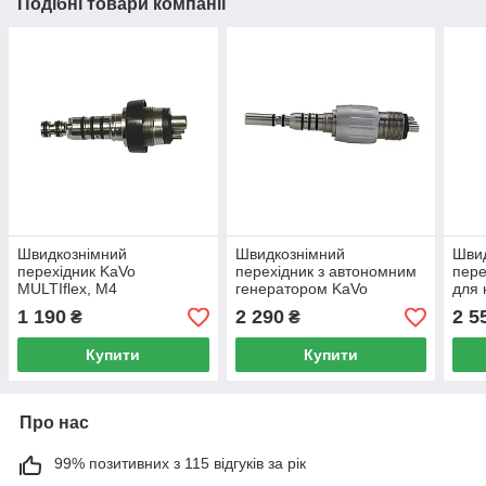
Подібні товари компанії
Швидкознімний
Швидкознімний
Шви
перехідник KaVo
перехідник з автономним
пер
MULTIflex, М4
генератором KaVo
для 
MULTIflex з LED
фібр
1 190
2 290
2 5
₴
₴
підсвічуванням, М4
Купити
Купити
Про нас
99% позитивних з 115 відгуків за рік