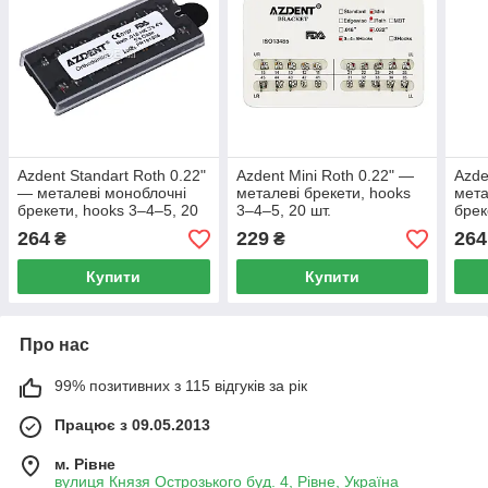
Azdent Standart Roth 0.22"
Azdent Mini Roth 0.22" —
Azde
— металеві моноблочні
металеві брекети, hooks
мета
брекети, hooks 3–4–5, 20
3–4–5, 20 шт.
брек
шт.
шт.
264
229
264
₴
₴
Купити
Купити
Про нас
99% позитивних з 115 відгуків за рік
Працює з 09.05.2013
м. Рівне
вулиця Князя Острозького буд. 4, Рівне, Україна