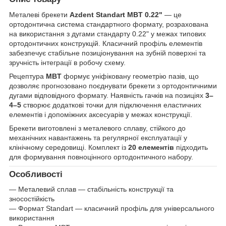
Металеві брекети
Azdent Standart MBT 0.22"
— це
ортодонтична система стандартного формату, розрахована
на використання з дугами стандарту 0.22" у межах типових
ортодонтичних конструкцій. Класичний профіль елементів
забезпечує стабільне позиціонування на зубній поверхні та
зручність інтеграції в робочу схему.
Рецептура
MBT
формує уніфіковану геометрію пазів, що
дозволяє прогнозовано поєднувати брекети з ортодонтичними
дугами відповідного формату. Наявність гачків на позиціях
3–
4–5
створює додаткові точки для підключення еластичних
елементів і допоміжних аксесуарів у межах конструкції.
Брекети виготовлені з металевого сплаву, стійкого до
механічних навантажень та регулярної експлуатації у
клінічному середовищі. Комплект із
20 елементів
підходить
для формування повноцінного ортодонтичного набору.
Особливості
— Металевий сплав — стабільність конструкції та
зносостійкість
— Формат Standart — класичний профіль для універсального
використання