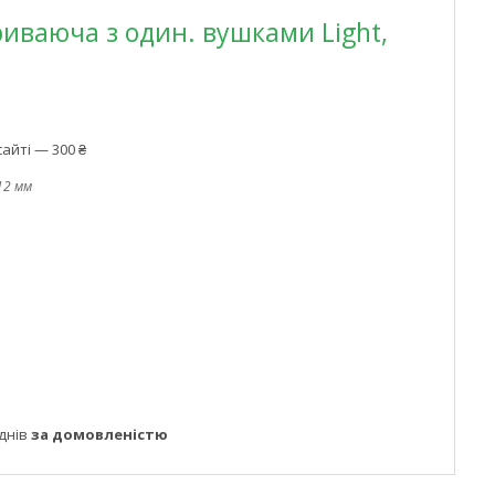
риваюча з один. вушками Light,
айті — 300 ₴
*12 мм
днів
за домовленістю