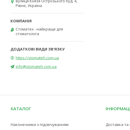
вулиця Князя Острозького буд. 4,
Рівне, Україна
Стоматех - найкраще для
стоматолога
https://stomateh.com.ua
info@stomateh.com.ua
КАТАЛОГ
ІНФОРМАЦ
Наконечники з підсвічуванням
Доставка та