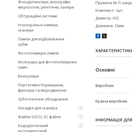
Фізіодіспенсери, візіографи,
Пружина Ni-Ti закр
мікроскопи, рентгени, лазери
Комплект: 1шт.
Обтураційні системи
Діаметр: 012
Інтраоральні камери,
Довжина: 12мм
сканери
Лампи для відбілювання
зубів
ХАРАКТЕРИСТИК
Фотополімерні лампи
Аксесуари для фотополімерних
ламп
Основні
Бінокуляри
Портативні бормашини,
Виробник
фрезери та мікродвигуни
Зуботехнічне обладнання
Країна виробник
Насадки для скалера
Файли SOCO, SC файли
ІНФОРМАЦІЯ ДЛ
Ендодонтичний
інструментарій