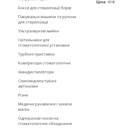
Ціна:
40 ₴
Бокси для стерилізації борів
Пакувальні машини та рулони
для стерилізації
Ультразвукові мийки
Світильники для
стоматологічної установки
Турбінні приставки
Компресори стоматологічні
Аквадистиллятори
Слиновідсмоктувачі
автономні
Різне
Медичні рукавички і захисні
маски
Одноразові чохли на
стоматологічне обладнання