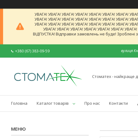
УВАГА! УВАГА! УВАГА! УВАГА! УВАГА! УВАГА! УВАГА! УВАГ
УВАГА! УВАГА! УВАГА! УВАГА! УВАГА! УВАГА! УВАГА! УВАГ
УВАГА! УВАГА! УВАГА! УВАГА! УВАГА! УВАГА! УВАГА! УВАГ
УВАГА! УВАГА! УВАГА! УВАГА! УВАГА! УВАГА! УВАГА
ВІДПУСТКА! Відправки замовлень не буде! Зроблені за
вулиця Кн
+380 (67) 383-09-59
Стоматех - найкраще д
Головна
Каталог товарів
Про нас
Контакти