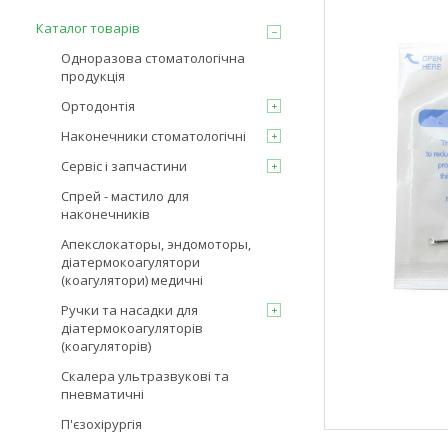
Каталог товарів
Одноразова стоматологічна
продукція
Ортодонтія
Наконечники стоматологічні
Сервіс і запчастини
Спрей - мастило для
наконечників
Апекслокаторы, эндомоторы,
діатермокоагулятори
(коагулятори) медичні
Ручки та насадки для
діатермокоагуляторів
(коагуляторів)
Скалера ультразвукові та
пневматичні
П'єзохірургія