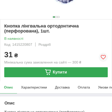
Кнопка лінгвальна ортодонтична
(перфорована), 1шт.
В наявності
Код: 1415220807
Роздріб
31
₴
Мінімальна сума замовлення на сайті — 300 ₴
Купити
Опис
Характеристики
Доставка
Оплата
Умови п
Опис
Кнопка лінгвальна ортодонтична (перфорована)