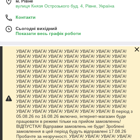
м. Рівне
вулиця Князя Острозького буд. 4, Рівне, Україна
Контакти
Сьогодні вихідний
Показати весь графік роботи
УВАГА! УВАГА! УВАГА! УВАГА! УВАГА! УВАГА! УВАГА!
Про нас
УВАГА! УВАГА! УВАГА! УВАГА! УВАГА! УВАГА! УВАГА!
УВАГА! УВАГА! УВАГА! УВАГА! УВАГА! УВАГА! УВАГА!
УВАГА! УВАГА! УВАГА! УВАГА! УВАГА! УВАГА! УВАГА!
Контакти
УВАГА! УВАГА! УВАГА! УВАГА! УВАГА! УВАГА! УВАГА!
УВАГА! УВАГА! УВАГА! УВАГА! УВАГА! УВАГА! УВАГА!
УВАГА! УВАГА! УВАГА! УВАГА! УВАГА! УВАГА! УВАГА!
Доставка та оплата
УВАГА! УВАГА! УВАГА! УВАГА! УВАГА! УВАГА! УВАГА!
УВАГА! УВАГА! УВАГА! УВАГА! УВАГА! УВАГА! УВАГА!
УВАГА! УВАГА! УВАГА! УВАГА! УВАГА! УВАГА! УВАГА!
Графік роботи
УВАГА! УВАГА! УВАГА! УВАГА! УВАГА! УВАГА! УВАГА!
УВАГА! УВАГА! УВАГА! УВАГА! УВАГА! УВАГА! УВАГА!
УВАГА! УВАГА! УВАГА! УВАГА! УВАГА! УВАГА! В період з
Повна версія сайту
05.08.26 по 16.08.26 включно, інтернет-магазин буде
працювати в режимі тільки на прийом замовленнь!
ВІДПУСТКА! Відправки замовлень не буде! Зроблені
Сайт створено на маркетплейсі
Prom.ua
замовлення в цей період будуть відправлені 17.08.26
Пробачте за незручності. УВАГА! УВАГА! УВАГА! УВАГА!