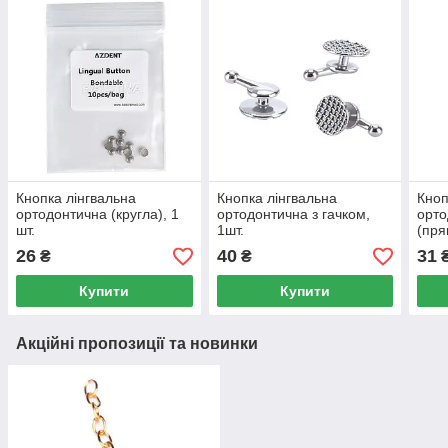
Кнопка лінгвальна
Кнопка лінгвальна
Кноп
ортодонтична (кругла), 1
ортодонтична з гачком,
орто
шт.
1шт.
(пря
26
40
31
₴
₴
Купити
Купити
Акційні пропозиції та новинки