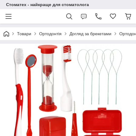
Стоматех - найкраще для стоматолога
Товари
Ортодонтія
Догляд за брекетами
Ортодон