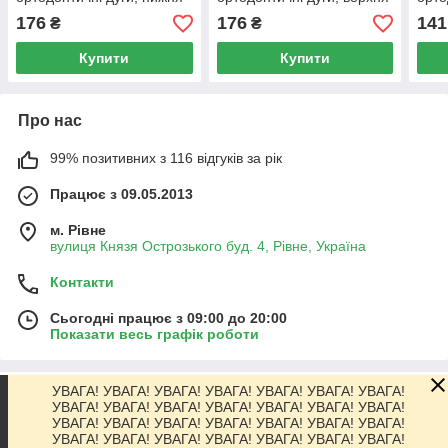
щелепа, Ovoid Form, 1 шт.
щелепа, Ovoid Form, 1 шт.
щеле
176
176
141
₴
₴
шт.
Купити
Купити
Про нас
99% позитивних з 116 відгуків за рік
Працює з 09.05.2013
м. Рівне
вулиця Князя Острозького буд. 4, Рівне, Україна
Контакти
Сьогодні працює з 09:00 до 20:00
Показати весь графік роботи
УВАГА! УВАГА! УВАГА! УВАГА! УВАГА! УВАГА! УВАГА!
Про нас
УВАГА! УВАГА! УВАГА! УВАГА! УВАГА! УВАГА! УВАГА!
УВАГА! УВАГА! УВАГА! УВАГА! УВАГА! УВАГА! УВАГА!
УВАГА! УВАГА! УВАГА! УВАГА! УВАГА! УВАГА! УВАГА!
Контакти