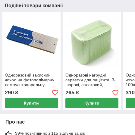
Подібні товари компанії
Одноразовий захисний
Одноразові нагрудні
Одно
чохол на фотополімерну
серветки для пацієнта, 3-
чохо
лампу/інтраоральну
шарові, салатовий,
100ш
камеру, 100шт.
330×450 мм, 125 шт/уп.
290
265
310
₴
₴
Купити
Купити
Про нас
99% позитивних з 115 відгуків за рік