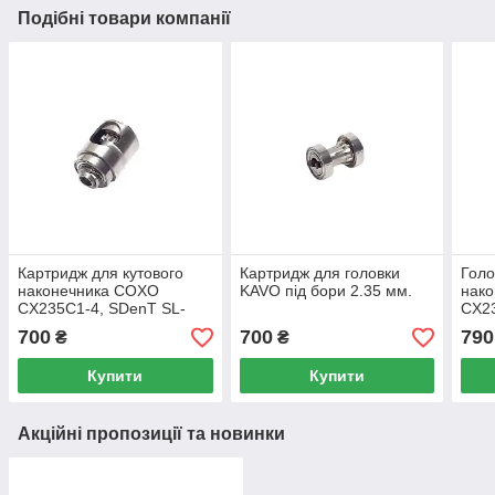
Подібні товари компанії
Картридж для кутового
Картридж для головки
Голо
наконечника COXO
KAVO під бори 2.35 мм.
нак
CX235C1-4, SDenT SL-
CX23
124P, NEW
700
700
790
₴
₴
Купити
Купити
Акційні пропозиції та новинки