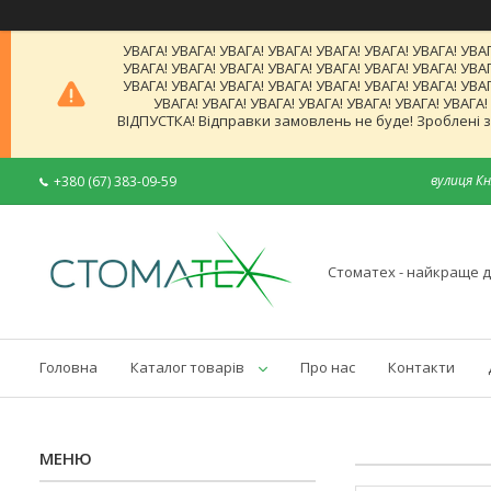
УВАГА! УВАГА! УВАГА! УВАГА! УВАГА! УВАГА! УВАГА! УВАГ
УВАГА! УВАГА! УВАГА! УВАГА! УВАГА! УВАГА! УВАГА! УВАГ
УВАГА! УВАГА! УВАГА! УВАГА! УВАГА! УВАГА! УВАГА! УВАГ
УВАГА! УВАГА! УВАГА! УВАГА! УВАГА! УВАГА! УВАГА
ВІДПУСТКА! Відправки замовлень не буде! Зроблені за
вулиця Кн
+380 (67) 383-09-59
Стоматех - найкраще д
Головна
Каталог товарів
Про нас
Контакти