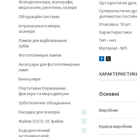
Фізіодіспенсери, візіографи,
Ортодонтичні дуги 
мікроскопи, рентгени, лазери
Супереластичні дуг
допомогою постійн
Обтураційні системи
Упаковка: 10 шт.
Інтраоральні камери,
сканери
Характеристики:
Тип - низ
Лампи для відбілювання
зубів
Матеріал - NiTi
Фотополімерні лампи
Аксесуари для фотополімерних
ламп
ХАРАКТЕРИСТИК
Бінокуляри
Портативні бормашини,
Основні
фрезери та мікродвигуни
Зуботехнічне обладнання
Виробник
Насадки для скалера
Файли SOCO, SC файли
Країна виробник
Ендодонтичний
інструментарій