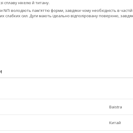
зі сплаву нікелю й титану.
и NiTi володіють пам'яттю форми, завдяки чому необхідність в частій 
их слабких сил. Дуги мають ідеально відполіровану поверхню, завд
И
Baistra
Китай