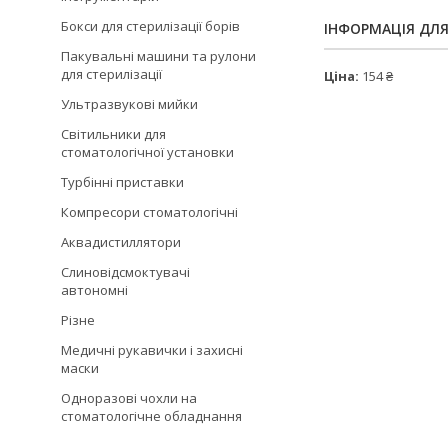
Бокси для стерилізації борів
ІНФОРМАЦІЯ ДЛ
Пакувальні машини та рулони
для стерилізації
Ціна:
154 ₴
Ультразвукові мийки
Світильники для
стоматологічної установки
Турбінні приставки
Компресори стоматологічні
Аквадистиллятори
Слиновідсмоктувачі
автономні
Різне
Медичні рукавички і захисні
маски
Одноразові чохли на
стоматологічне обладнання