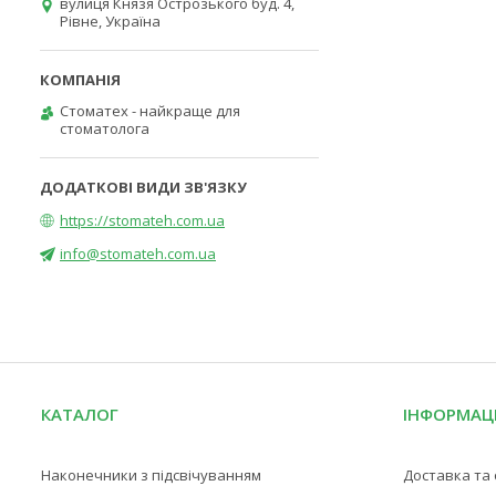
вулиця Князя Острозького буд. 4,
Рівне, Україна
Стоматех - найкраще для
стоматолога
https://stomateh.com.ua
info@stomateh.com.ua
КАТАЛОГ
ІНФОРМАЦ
Наконечники з підсвічуванням
Доставка та