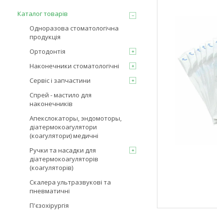
Каталог товарів
Одноразова стоматологічна
продукція
Ортодонтія
Наконечники стоматологічні
Сервіс і запчастини
Спрей - мастило для
наконечників
Апекслокаторы, эндомоторы,
діатермокоагулятори
(коагулятори) медичні
Ручки та насадки для
діатермокоагуляторів
(коагуляторів)
Скалера ультразвукові та
пневматичні
П'єзохірургія