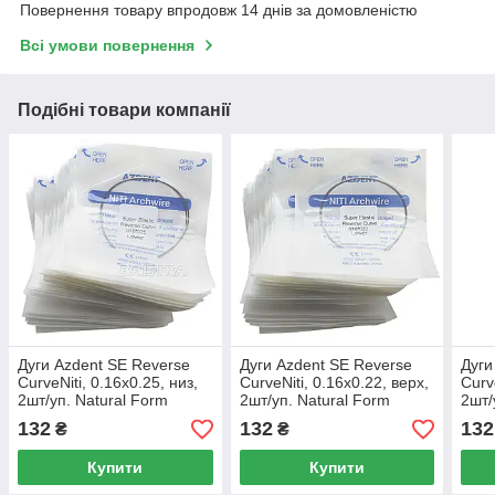
Повернення товару впродовж 14 днів за домовленістю
Всі умови повернення
Подібні товари компанії
Дуги Azdent SE Reverse
Дуги Azdent SE Reverse
Дуги
CurveNiti, 0.16x0.25, низ,
CurveNiti, 0.16x0.22, верх,
Curv
2шт/уп. Natural Form
2шт/уп. Natural Form
2шт/
132
132
132
₴
₴
Купити
Купити