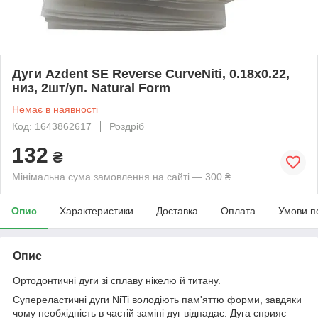
Дуги Azdent SE Reverse CurveNiti, 0.18x0.22,
низ, 2шт/уп. Natural Form
Немає в наявності
Код: 1643862617
Роздріб
132
₴
Мінімальна сума замовлення на сайті — 300 ₴
Опис
Характеристики
Доставка
Оплата
Умови п
Опис
Ортодонтичні дуги зі сплаву нікелю й титану.
Супереластичні дуги NiTi володіють пам'яттю форми, завдяки
чому необхідність в частій заміні дуг відпадає. Дуга сприяє