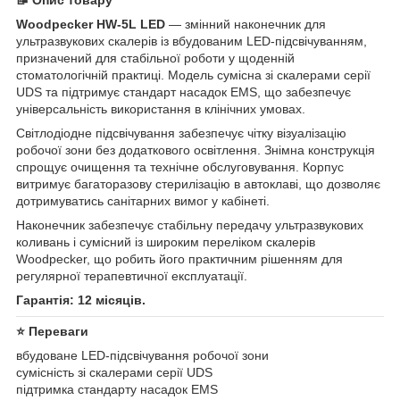
Woodpecker HW-5L LED
— змінний наконечник для
ультразвукових скалерів із вбудованим LED-підсвічуванням,
призначений для стабільної роботи у щоденній
стоматологічній практиці. Модель сумісна зі скалерами серії
UDS та підтримує стандарт насадок EMS, що забезпечує
універсальність використання в клінічних умовах.
Світлодіодне підсвічування забезпечує чітку візуалізацію
робочої зони без додаткового освітлення. Знімна конструкція
спрощує очищення та технічне обслуговування. Корпус
витримує багаторазову стерилізацію в автоклаві, що дозволяє
дотримуватись санітарних вимог у кабінеті.
Наконечник забезпечує стабільну передачу ультразвукових
коливань і сумісний із широким переліком скалерів
Woodpecker, що робить його практичним рішенням для
регулярної терапевтичної експлуатації.
Гарантія: 12 місяців.
⭐ Переваги
вбудоване LED-підсвічування робочої зони
сумісність зі скалерами серії UDS
підтримка стандарту насадок EMS