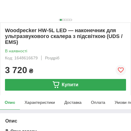
Woodpecker HW-5L LED — наконечник для
ультразвукового скалера з підсвіткою (UDS /
EMS)
В наявності
Код: 1648616679
Роздріб
3 720
₴
Купити
Опис
Характеристики
Доставка
Оплата
Умови п
Опис
📝 Опис товару