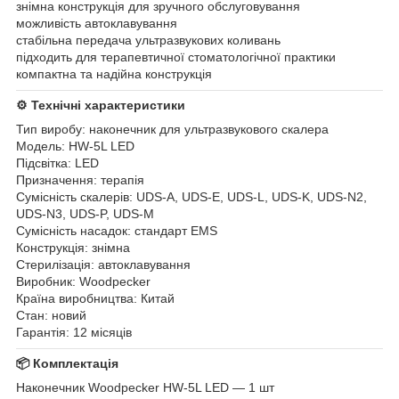
знімна конструкція для зручного обслуговування
можливість автоклавування
стабільна передача ультразвукових коливань
підходить для терапевтичної стоматологічної практики
компактна та надійна конструкція
⚙️ Технічні характеристики
Тип виробу: наконечник для ультразвукового скалера
Модель: HW-5L LED
Підсвітка: LED
Призначення: терапія
Сумісність скалерів: UDS-A, UDS-E, UDS-L, UDS-K, UDS-N2,
UDS-N3, UDS-P, UDS-M
Сумісність насадок: стандарт EMS
Конструкція: знімна
Стерилізація: автоклавування
Виробник: Woodpecker
Країна виробництва: Китай
Стан: новий
Гарантія: 12 місяців
📦 Комплектація
Наконечник Woodpecker HW-5L LED — 1 шт