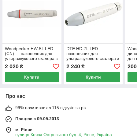
Woodpecker HW-5L LED
DTE HD-7L LED —
Woo
(CN) — наконечник для
наконечник для
дин
ультразвукового скалера з
ультразвукового скалера з
для 
підсвіткою (UDS / EMS)
підсвіткою (DTE / Satelec)
скал
2 020
2 240
200
₴
₴
Купити
Купити
Про нас
99% позитивних з 115 відгуків за рік
Працює з 09.05.2013
м. Рівне
вулиця Князя Острозького буд. 4, Рівне, Україна