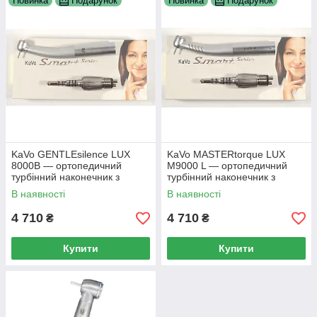
Новинка
Подарунок
Новинка
Подарунок
KaVo GENTLEsilence LUX
KaVo MASTERtorque LUX
8000B — ортопедичний
M9000 L — ортопедичний
турбінний наконечник з
турбінний наконечник з
фіброоптикою, з адаптером
фіброоптикою, з адаптером
В наявності
В наявності
MULTIflex (М6)
MULTIflex (М6)
4 710
4 710
₴
₴
Купити
Купити