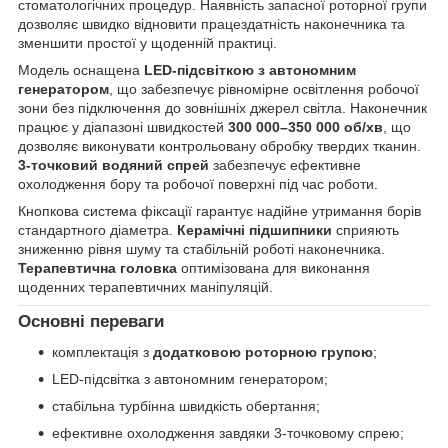
стоматологічних процедур. Наявність запасної роторної групи
дозволяє швидко відновити працездатність наконечника та
зменшити простої у щоденній практиці.
Модель оснащена
LED-підсвіткою з автономним
генератором
, що забезпечує рівномірне освітлення робочої
зони без підключення до зовнішніх джерел світла. Наконечник
працює у діапазоні швидкостей
300 000–350 000 об/хв
, що
дозволяє виконувати контрольовану обробку твердих тканин.
3-точковий водяний спрей
забезпечує ефективне
охолодження бору та робочої поверхні під час роботи.
Кнопкова система фіксації гарантує надійне утримання борів
стандартного діаметра.
Керамічні підшипники
сприяють
зниженню рівня шуму та стабільній роботі наконечника.
Терапевтична головка
оптимізована для виконання
щоденних терапевтичних маніпуляцій.
Основні переваги
комплектація з
додатковою роторною групою
;
LED-підсвітка з автономним генератором;
стабільна турбінна швидкість обертання;
ефективне охолодження завдяки 3-точковому спрею;