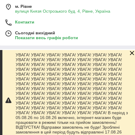
м. Рівне
вулиця Князя Острозького буд. 4, Рівне, Україна
Контакти
Сьогодні вихідний
Показати весь графік роботи
УВАГА! УВАГА! УВАГА! УВАГА! УВАГА! УВАГА! УВАГА!
Про нас
УВАГА! УВАГА! УВАГА! УВАГА! УВАГА! УВАГА! УВАГА!
УВАГА! УВАГА! УВАГА! УВАГА! УВАГА! УВАГА! УВАГА!
УВАГА! УВАГА! УВАГА! УВАГА! УВАГА! УВАГА! УВАГА!
Контакти
УВАГА! УВАГА! УВАГА! УВАГА! УВАГА! УВАГА! УВАГА!
УВАГА! УВАГА! УВАГА! УВАГА! УВАГА! УВАГА! УВАГА!
УВАГА! УВАГА! УВАГА! УВАГА! УВАГА! УВАГА! УВАГА!
Доставка та оплата
УВАГА! УВАГА! УВАГА! УВАГА! УВАГА! УВАГА! УВАГА!
УВАГА! УВАГА! УВАГА! УВАГА! УВАГА! УВАГА! УВАГА!
УВАГА! УВАГА! УВАГА! УВАГА! УВАГА! УВАГА! УВАГА!
Графік роботи
УВАГА! УВАГА! УВАГА! УВАГА! УВАГА! УВАГА! УВАГА!
УВАГА! УВАГА! УВАГА! УВАГА! УВАГА! УВАГА! УВАГА!
УВАГА! УВАГА! УВАГА! УВАГА! УВАГА! УВАГА! В період з
Повна версія сайту
05.08.26 по 16.08.26 включно, інтернет-магазин буде
працювати в режимі тільки на прийом замовленнь!
ВІДПУСТКА! Відправки замовлень не буде! Зроблені
Сайт створено на маркетплейсі
Prom.ua
замовлення в цей період будуть відправлені 17.08.26