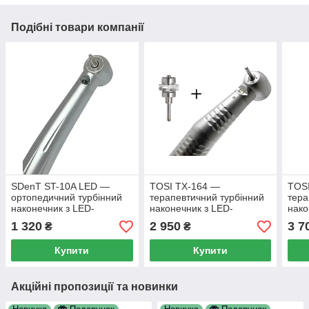
Подібні товари компанії
SDenT ST-10A LED —
TOSI TX-164 —
TOS
ортопедичний турбінний
терапевтичний турбінний
тера
наконечник з LED-
наконечник з LED-
нако
підсвічуванням, М4
підсвіткою, з додатковою
LED-
1 320
2 950
3 7
₴
₴
роторною групою, М4
дод
груп
Купити
Купити
Акційні пропозиції та новинки