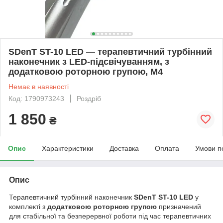
SDenT ST-10 LED — терапевтичний турбінний
наконечник з LED-підсвічуванням, з
додатковою роторною групою, М4
Немає в наявності
Код: 1790973243
Роздріб
1 850
₴
Опис
Характеристики
Доставка
Оплата
Умови п
Опис
Терапевтичний турбінний наконечник
SDenT ST-10 LED
у
комплекті з
додатковою роторною групою
призначений
для стабільної та безперервної роботи під час терапевтичних