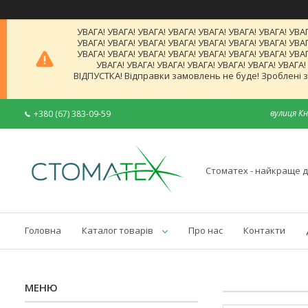
УВАГА! УВАГА! УВАГА! УВАГА! УВАГА! УВАГА! УВАГА! УВАГ
УВАГА! УВАГА! УВАГА! УВАГА! УВАГА! УВАГА! УВАГА! УВАГ
УВАГА! УВАГА! УВАГА! УВАГА! УВАГА! УВАГА! УВАГА! УВАГ
УВАГА! УВАГА! УВАГА! УВАГА! УВАГА! УВАГА! УВАГА
ВІДПУСТКА! Відправки замовлень не буде! Зроблені за
вулиця Кн
+380 (67) 383-09-59
Стоматех - найкраще д
Головна
Каталог товарів
Про нас
Контакти