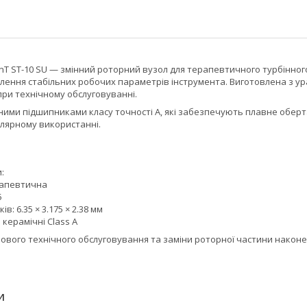
nT ST-10 SU — змінний роторний вузол для терапевтичного турбінно
лення стабільних робочих параметрів інструмента. Виготовлена з ур
при технічному обслуговуванні.
ими підшипниками класу точності A, які забезпечують плавне оберт
улярному використанні.
:
рапевтична
5
в: 6.35 × 3.175 × 2.38 мм
 керамічні Class A
нового технічного обслуговування та заміни роторної частини након
И