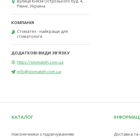
вулиця Князя Острозького буд. 4,
Рівне, Україна
Стоматех - найкраще для
стоматолога
https://stomateh.com.ua
info@stomateh.com.ua
КАТАЛОГ
ІНФОРМАЦ
Наконечники з підсвічуванням
Доставка та