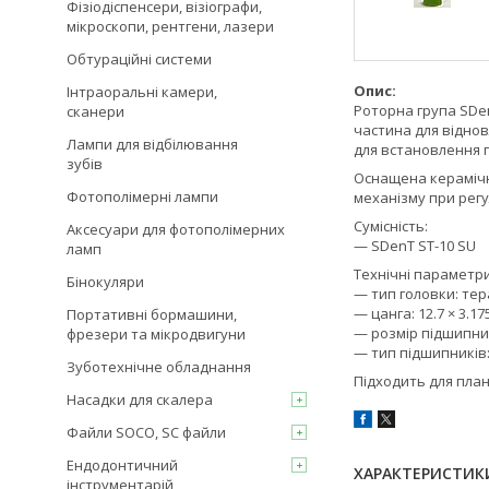
Фізіодіспенсери, візіографи,
мікроскопи, рентгени, лазери
Обтураційні системи
Опис:
Інтраоральні камери,
Роторна група SDe
сканери
частина для віднов
Лампи для відбілювання
для встановлення 
зубів
Оснащена керамічн
Фотополімерні лампи
механізму при рег
Сумісність:
Аксесуари для фотополімерних
— SDenT ST-10 SU
ламп
Технічні параметри
Бінокуляри
— тип головки: те
— цанга: 12.7 × 3.17
Портативні бормашини,
— розмір підшипникі
фрезери та мікродвигуни
— тип підшипників:
Зуботехнічне обладнання
Підходить для пла
Насадки для скалера
Файли SOCO, SC файли
Ендодонтичний
ХАРАКТЕРИСТИК
інструментарій