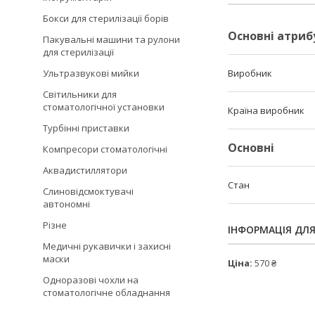
Бокси для стерилізації борів
Основні атриб
Пакувальні машини та рулони
для стерилізації
Виробник
Ультразвукові мийки
Світильники для
стоматологічної установки
Країна виробник
Турбінні приставки
Основні
Компресори стоматологічні
Аквадистиллятори
Стан
Слиновідсмоктувачі
автономні
Різне
ІНФОРМАЦІЯ ДЛ
Медичні рукавички і захисні
маски
Ціна:
570 ₴
Одноразові чохли на
стоматологічне обладнання