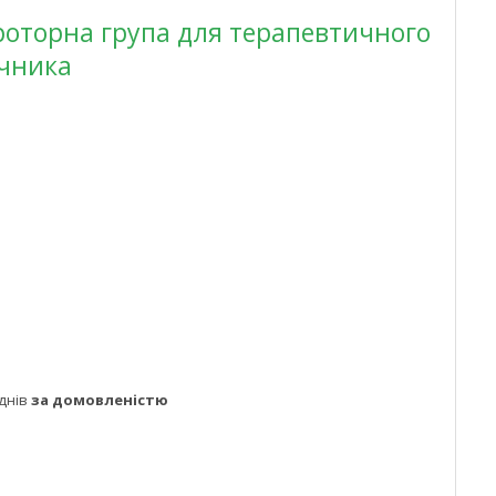
роторна група для терапевтичного
ечника
днів
за домовленістю