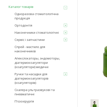
Каталог товарів
Одноразова стоматологічна
продукція
Ортодонтія
Наконечники стоматологічні
Сервіс і запчастини
Спрей - мастило для
наконечників
Апекслокаторы, эндомоторы,
діатермокоагулятори
(коагулятори) медичні
Ручки та насадки для
діатермокоагуляторів
(коагуляторів)
Скалера ультразвукові та
пневматичні
П'єзохірургія