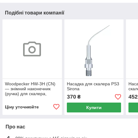
Подібні товари компанії
Woodpecker HW-3H (CN)
Насадка для скалера PS3
Нас
— знімний наконечник
Sirona
скал
(ручка) для скалера,
370
452
₴
сумісний з EMS-
насадками
Ціну уточнюйте
Купити
Про нас