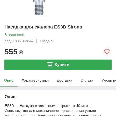
Насадка для скалера ES3D Sirona
В наявності
Код: 1835103844
Роздріб
555
₴
Купити
Опис
Характеристики
Доставка
Оплата
Умови п
Опис
ES3D — Насадка с алмазным покрытием 40 мкм.
Используется для механического расширения устьев
корневого канала, формирования доступа к сломанным