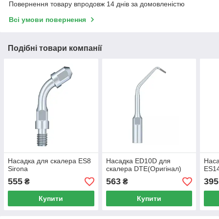
Повернення товару впродовж 14 днів за домовленістю
Всі умови повернення
Подібні товари компанії
Насадка для скалера ES8
Насадка ED10D для
Наса
Sirona
скалера DTE(Оригінал)
ES14
555
563
395
₴
₴
Купити
Купити