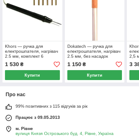
Khors — ручка для
Dokatech — ручка для
Khor
електрошпателя, нагрівач
електрошпателя, нагрівач
елек
2.5 мм, комплект 6
2.5 мм, без насадок
2,5 
насадок
наса
1 530
1 150
3 3
₴
₴
Купити
Купити
Про нас
99% позитивних з 115 відгуків за рік
Працює з 09.05.2013
м. Рівне
вулиця Князя Острозького буд. 4, Рівне, Україна