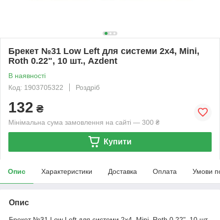
Брекет №31 Low Left для системи 2х4, Mini,
Roth 0.22", 10 шт., Azdent
В наявності
Код: 1903705322
Роздріб
132
₴
Мінімальна сума замовлення на сайті — 300 ₴
Купити
Опис
Характеристики
Доставка
Оплата
Умови п
Опис
Брекет №31 Low Left для системи 2х4, Mini, Roth 0.22", 10 шт.,