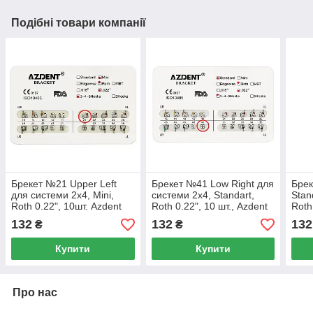
Подібні товари компанії
Брекет №21 Upper Left
Брекет №41 Low Right для
Брек
для системи 2х4, Mini,
системи 2х4, Standart,
Stan
Roth 0.22", 10шт. Azdent
Roth 0.22", 10 шт., Azdent
Roth
132
132
132
₴
₴
Купити
Купити
Про нас