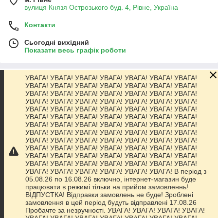
вулиця Князя Острозького буд. 4, Рівне, Україна
Контакти
Сьогодні вихідний
Показати весь графік роботи
УВАГА! УВАГА! УВАГА! УВАГА! УВАГА! УВАГА! УВАГА!
Про нас
УВАГА! УВАГА! УВАГА! УВАГА! УВАГА! УВАГА! УВАГА!
УВАГА! УВАГА! УВАГА! УВАГА! УВАГА! УВАГА! УВАГА!
УВАГА! УВАГА! УВАГА! УВАГА! УВАГА! УВАГА! УВАГА!
Контакти
УВАГА! УВАГА! УВАГА! УВАГА! УВАГА! УВАГА! УВАГА!
УВАГА! УВАГА! УВАГА! УВАГА! УВАГА! УВАГА! УВАГА!
УВАГА! УВАГА! УВАГА! УВАГА! УВАГА! УВАГА! УВАГА!
Доставка та оплата
УВАГА! УВАГА! УВАГА! УВАГА! УВАГА! УВАГА! УВАГА!
УВАГА! УВАГА! УВАГА! УВАГА! УВАГА! УВАГА! УВАГА!
УВАГА! УВАГА! УВАГА! УВАГА! УВАГА! УВАГА! УВАГА!
Графік роботи
УВАГА! УВАГА! УВАГА! УВАГА! УВАГА! УВАГА! УВАГА!
УВАГА! УВАГА! УВАГА! УВАГА! УВАГА! УВАГА! УВАГА!
УВАГА! УВАГА! УВАГА! УВАГА! УВАГА! УВАГА! В період з
Повна версія сайту
05.08.26 по 16.08.26 включно, інтернет-магазин буде
працювати в режимі тільки на прийом замовленнь!
ВІДПУСТКА! Відправки замовлень не буде! Зроблені
Сайт створено на маркетплейсі
Prom.ua
замовлення в цей період будуть відправлені 17.08.26
Пробачте за незручності. УВАГА! УВАГА! УВАГА! УВАГА!