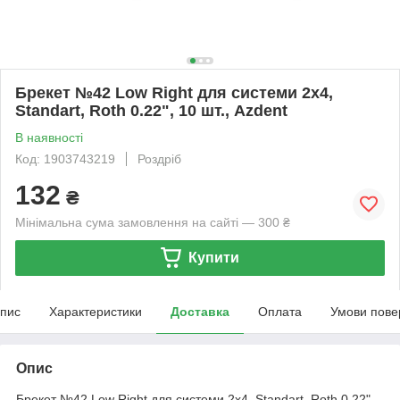
Брекет №42 Low Right для системи 2х4,
Standart, Roth 0.22", 10 шт., Azdent
В наявності
Код: 1903743219
Роздріб
132
₴
Мінімальна сума замовлення на сайті — 300 ₴
Купити
пис
Характеристики
Доставка
Оплата
Умови пове
Опис
Брекет №42 Low Right для системи 2х4, Standart, Roth 0.22",