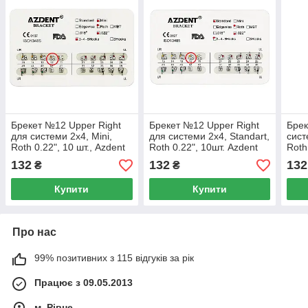
Брекет №12 Upper Right
Брекет №12 Upper Right
Брек
для системи 2х4, Mini,
для системи 2х4, Standart,
сист
Roth 0.22", 10 шт., Azdent
Roth 0.22", 10шт. Azdent
Roth
132
132
132
₴
₴
Купити
Купити
Про нас
99% позитивних з 115 відгуків за рік
Працює з 09.05.2013
м. Рівне