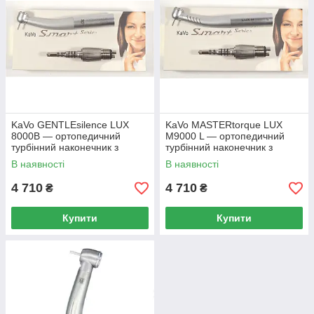
KaVo GENTLEsilence LUX
KaVo MASTERtorque LUX
8000B — ортопедичний
M9000 L — ортопедичний
турбінний наконечник з
турбінний наконечник з
фіброоптикою, з адаптером
фіброоптикою, з адаптером
В наявності
В наявності
MULTIflex (М6)
MULTIflex (М6)
4 710
4 710
₴
₴
Купити
Купити