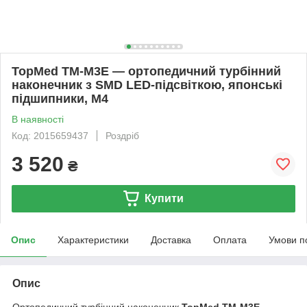
TopMed TM-M3E — ортопедичний турбінний
наконечник з SMD LED-підсвіткою, японські
підшипники, М4
В наявності
Код: 2015659437
Роздріб
3 520
₴
Купити
Опис
Характеристики
Доставка
Оплата
Умови п
Опис
Ортопедичний турбінний наконечник
TopMed TM-M3E