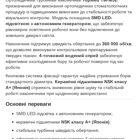
призначений для виконання ортопедичних стоматологічних
процедур із підвищеними вимогами до стабільності роботи та
візуального контролю. Модель оснащена
SMD LED-
підсвіткою з автономним генератором
, що забезпечує
рівномірне освітлення робочої зони без підключення до
зовнішніх джерел світла.
Наконечник підтримує швидкість обертання до
360 000 об/хв
,
що дозволяє виконувати контрольоване препарування
твердих тканин.
4-точковий водяний спрей
забезпечує
ефективне охолодження бору та робочої поверхні під час
роботи.
Кнопкова система фіксації гарантує надійне утримання борів
стандартного діаметра.
Керамічні підшипники NSK класу
A+ (Японія)
сприяють зниженню рівня шуму та стабільній
роботі наконечника при щоденному використанні.
Основні переваги
SMD LED-підсвітка з автономним генератором;
керамічні підшипники
NSK класу A+ (Японія)
;
стабільна турбінна швидкість обертання;
ефективне охолодження завдяки 4-точковому спрею;