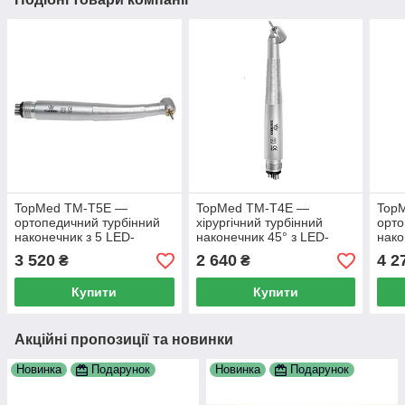
TopMed TM-T5E —
TopMed TM-T4E —
Top
ортопедичний турбінний
хірургічний турбінний
орто
наконечник з 5 LED-
наконечник 45° з LED-
нако
підсвічуванням, японські
підсвіткою, М4
підс
3 520
2 640
4 2
₴
₴
підшипники, М4
адап
жовт
Купити
Купити
Акційні пропозиції та новинки
Новинка
Подарунок
Новинка
Подарунок