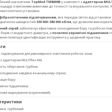
бінний наконечник
TopMed TM8000B
у комплекті з
адаптером MULT
роцедур із високими вимогами до точності та візуального контролю.
оматологічної установки.
фіброоптичним підсвічуванням
, яке передає світло від установк
 діапазоні швидкостей
330 000–380 000 об/хв
, що дозволяє виконува
яний спрей
забезпечує ефективне охолодження бору та робочої повер
 борів стандартного діаметра, а
посилені керамічні підшипники
сп
ння полегшує ідентифікацію інструмента у щоденній практиці.
аги
підсвічування для рівномірного освітлення робочої зони;
з адаптером MULTIflex М4;
ість обертання турбіни;
олодження завдяки 4-канальному спрею;
ація бору;
мічні підшипники;
рове маркування (коричневий).
ктеристики
ика: турбінний