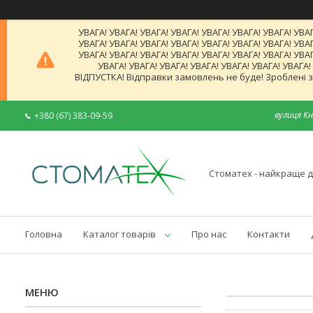
УВАГА! УВАГА! УВАГА! УВАГА! УВАГА! УВАГА! УВАГА! УВАГ
УВАГА! УВАГА! УВАГА! УВАГА! УВАГА! УВАГА! УВАГА! УВАГ
УВАГА! УВАГА! УВАГА! УВАГА! УВАГА! УВАГА! УВАГА! УВАГ
УВАГА! УВАГА! УВАГА! УВАГА! УВАГА! УВАГА! УВАГА
ВІДПУСТКА! Відправки замовлень не буде! Зроблені за
вулиця Кн
+380 (67) 383-09-59
Стоматех - найкраще д
Головна
Каталог товарів
Про нас
Контакти