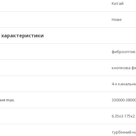
Китай
Нове
і характеристики
фиброоптик
кнопкова фі
4-х канальн
ня max.
330000-3800
6.35х3.175х2
турбінний 