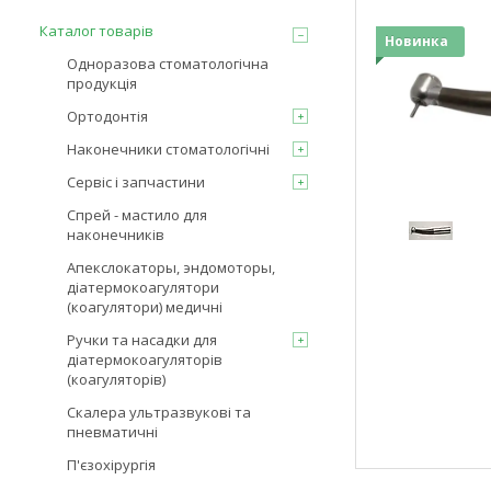
Каталог товарів
Новинка
Одноразова стоматологічна
продукція
Ортодонтія
Наконечники стоматологічні
Сервіс і запчастини
Спрей - мастило для
наконечників
Апекслокаторы, эндомоторы,
діатермокоагулятори
(коагулятори) медичні
Ручки та насадки для
діатермокоагуляторів
(коагуляторів)
Скалера ультразвукові та
пневматичні
П'єзохірургія