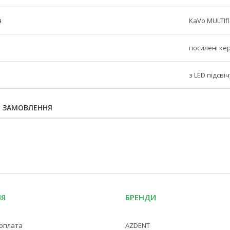
я
KaVo MULTIf
посилені ке
з LED підсв
Я ЗАМОВЛЕННЯ
ІЯ
БРЕНДИ
 оплата
AZDENT