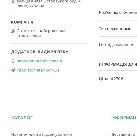
вулиця Князя Острозького буд. 4,
Рівне, Україна
Роз'єм підключенн
Тип підшипників
Стоматех - найкраще для
стоматолога
Led підсвічування
https://stomateh.com.ua
ІНФОРМАЦІЯ ДЛ
info@stomateh.com.ua
Ціна:
4 270 ₴
КАТАЛОГ
ІНФОРМАЦ
Наконечники з підсвічуванням
Доставка та