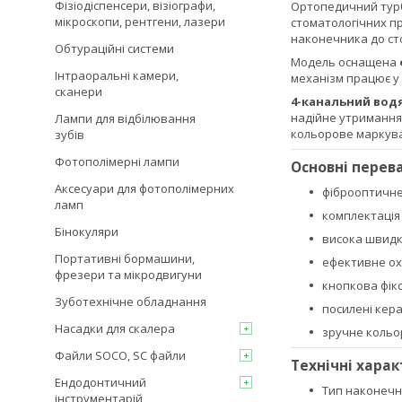
Фізіодіспенсери, візіографи,
Ортопедичний тур
мікроскопи, рентгени, лазери
стоматологічних п
наконечника до ст
Обтураційні системи
Модель оснащена
Інтраоральні камери,
механізм працює у
сканери
4-канальний вод
надійне утримання
Лампи для відбілювання
кольорове маркува
зубів
Фотополімерні лампи
Основні перев
Аксесуари для фотополімерних
фіброоптичне 
ламп
комплектація 
Бінокуляри
висока швидк
Портативні бормашини,
ефективне ох
фрезери та мікродвигуни
кнопкова фікс
Зуботехнічне обладнання
посилені кера
Насадки для скалера
зручне кольо
Файли SOCO, SC файли
Технічні хара
Ендодонтичний
Тип наконечн
інструментарій