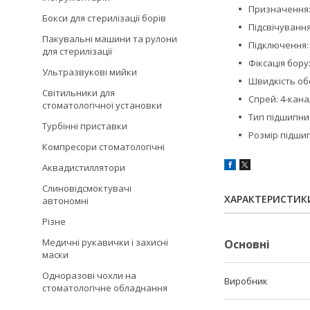
Призначення:
Бокси для стерилізації борів
Підсвічуванн
Пакувальні машини та рулони
Підключення: 
для стерилізації
Фіксація бору
Ультразвукові мийки
Швидкість обе
Світильники для
Спрей: 4-кан
стоматологічної установки
Тип підшипник
Турбінні приставки
Розмір підшипн
Компресори стоматологічні
Аквадистиллятори
Слиновідсмоктувачі
ХАРАКТЕРИСТИК
автономні
Різне
Медичні рукавички і захисні
Основні
маски
Одноразові чохли на
Виробник
стоматологічне обладнання