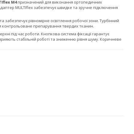
Iflex М4
призначений для виконання ортопедичних
 Адаптер MULTIflex забезпечує швидке та зручне підключення
и та забезпечує рівномірне освітлення робочої зони. Турбінний
ти контрольоване препарування твердих тканин.
хні під час роботи. Кнопкова система фіксації гарантує
рияють стабільній роботі та зниженню рівня шуму. Коричневе