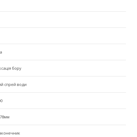
а
ксація бору
ий спрей води
00
.78мм
наконечник