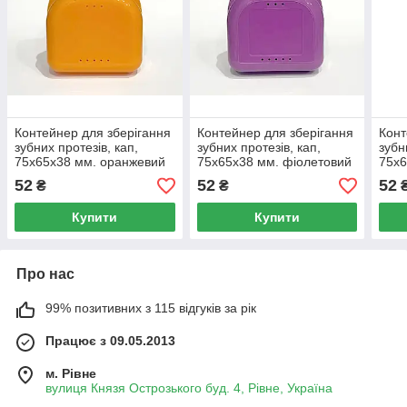
Контейнер для зберігання
Контейнер для зберігання
Конт
зубних протезів, кап,
зубних протезів, кап,
зубн
75х65х38 мм. оранжевий
75х65х38 мм. фіолетовий
75х6
52
52
52
₴
₴
Купити
Купити
Про нас
99% позитивних з 115 відгуків за рік
Працює з 09.05.2013
м. Рівне
вулиця Князя Острозького буд. 4, Рівне, Україна