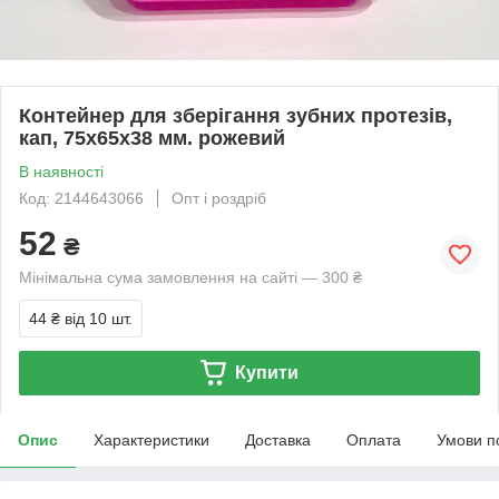
Контейнер для зберігання зубних протезів,
кап, 75х65х38 мм. рожевий
В наявності
Код: 2144643066
Опт і роздріб
52
₴
Мінімальна сума замовлення на сайті — 300 ₴
44 ₴
від 10 шт.
Купити
Опис
Характеристики
Доставка
Оплата
Умови п