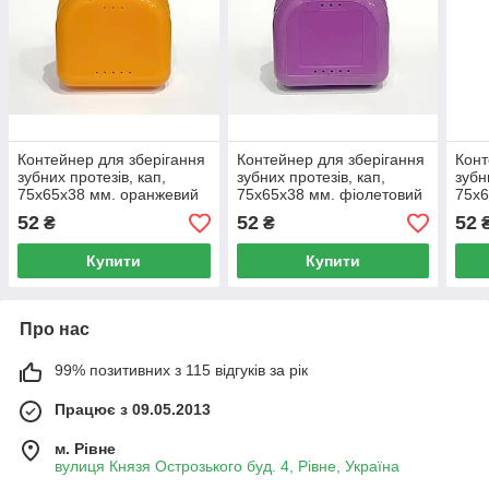
Контейнер для зберігання
Контейнер для зберігання
Конт
зубних протезів, кап,
зубних протезів, кап,
зубн
75х65х38 мм. оранжевий
75х65х38 мм. фіолетовий
75х6
52
52
52
₴
₴
Купити
Купити
Про нас
99% позитивних з 115 відгуків за рік
Працює з 09.05.2013
м. Рівне
вулиця Князя Острозького буд. 4, Рівне, Україна