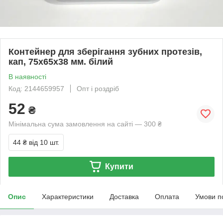
Контейнер для зберігання зубних протезів,
кап, 75х65х38 мм. білий
В наявності
Код: 2144659957
Опт і роздріб
52
₴
Мінімальна сума замовлення на сайті — 300 ₴
44 ₴
від 10 шт.
Купити
Опис
Характеристики
Доставка
Оплата
Умови п