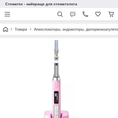
Стоматех - найкраще для стоматолога
Товари
Апекслокаторы, эндомоторы, діатермокоагулято