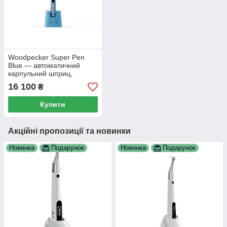
Woodpecker Super Pen
Blue — автоматичний
карпульний шприц,
бездротове живлення,
16 100
₴
USB-C
Купити
Акційні пропозиції та новинки
Новинка
Подарунок
Новинка
Подарунок