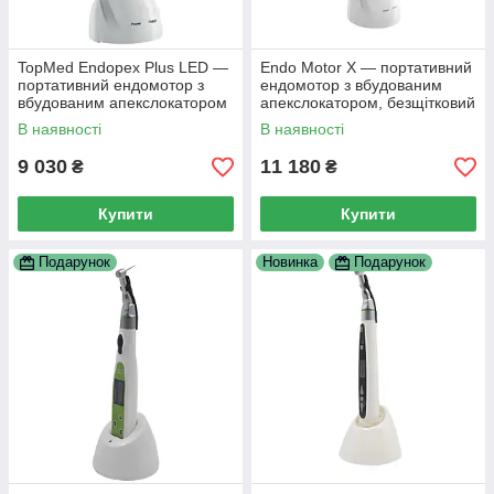
TopMed Endopex Plus LED —
Endo Motor X — портативний
портативний ендомотор з
ендомотор з вбудованим
вбудованим апекслокатором
апекслокатором, безщітковий
двигун, 16:1
В наявності
В наявності
9 030
11 180
₴
₴
Купити
Купити
Подарунок
Новинка
Подарунок