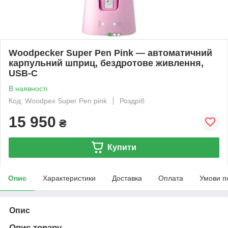
Woodpecker Super Pen Pink — автоматичний
карпульний шприц, бездротове живлення,
USB-C
В наявності
Код: Woodpex Super Pen pink
Роздріб
15 950
₴
Купити
Опис
Характеристики
Доставка
Оплата
Умови п
Опис
Опис товару