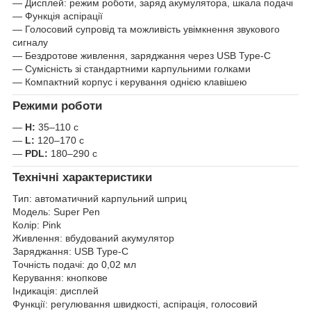
— Дисплей: режим роботи, заряд акумулятора, шкала подачі
— Функція аспірації
— Голосовий супровід та можливість увімкнення звукового
сигналу
— Бездротове живлення, заряджання через USB Type-C
— Сумісність зі стандартними карпульними голками
— Компактний корпус і керування однією клавішею
Режими роботи
—
H:
35–110 с
—
L:
120–170 с
—
PDL:
180–290 с
Технічні характеристики
Тип: автоматичний карпульний шприц
Модель: Super Pen
Колір: Pink
Живлення: вбудований акумулятор
Заряджання: USB Type-C
Точність подачі: до 0,02 мл
Керування: кнопкове
Індикація: дисплей
Функції: регулювання швидкості, аспірація, голосовий