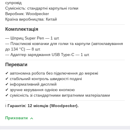
супровід
Сумісність: стандартні карпульні голки
Виробник: Woodpecker
Країна виробництва: Китай
Комплектація
— Шприц Super Pen — 1 шт.
— Пластикові ковпачки для голки та карпули (автоклавування
до 134 °C) — 8 шт.
— Адаптер заряджання USB Type-C — 1 шт.
Переваги
✔ автономна робота без підключення до мережі
✔ стабільний контроль швидкості подачі
✔ інформативний дисплей
✔ зручне керування однією кнопкою
✔ сумісність зі стандартними витратними матеріалами
ℹ️
Гарантія: 12 місяців (Woodpecker).
Приховати