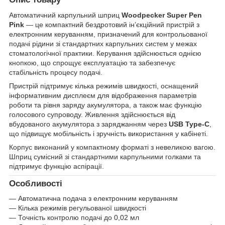
Автоматичний карпульний шприц
Woodpecker Super Pen
Pink
— це компактний бездротовий ін’єкційний пристрій з
електронним керуванням, призначений для контрольованої
подачі рідини зі стандартних карпульних систем у межах
стоматологічної практики. Керування здійснюється однією
кнопкою, що спрощує експлуатацію та забезпечує
стабільність процесу подачі.
Пристрій підтримує кілька режимів швидкості, оснащений
інформативним дисплеєм для відображення параметрів
роботи та рівня заряду акумулятора, а також має функцію
голосового супроводу. Живлення здійснюється від
вбудованого акумулятора з заряджанням через
USB Type-C
,
що підвищує мобільність і зручність використання у кабінеті.
Корпус виконаний у компактному форматі з невеликою вагою.
Шприц сумісний зі стандартними карпульними голками та
підтримує функцію аспірації.
Особливості
— Автоматична подача з електронним керуванням
— Кілька режимів регульованої швидкості
— Точність контролю подачі до 0,02 мл