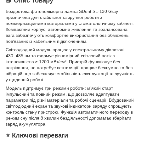
📝 Опис товару
Бездротова фотополімерна лампа SDent SL-130 Gray
призначена для стабільної та зручної роботи з
полімеризаційними матеріалами у стоматологічному кабінеті.
Компактний корпус, автономне живлення та збалансована
вага забезпечують комфортне використання без обмежень,
пов’язаних із кабельним підключенням.
Світлодіодний модуль працює у спектральному діапазоні
430–485 нм та формує рівномірний світловий потік з
інтенсивністю ≥ 1200 мВт/см². Пристрій функціонує без
нагрівання, не потребує вентиляції, працює безшумно та без
вібрацій, що забезпечує стабільність експлуатації та зручність
у щоденній роботі.
Модель підтримує три режими роботи: м’який старт,
імпульсний та повний режим, що дозволяє адаптувати
параметри під різні матеріали та робочі сценарії. Вбудований
світлодіодний екран та звукові індикатори заряду спрощують
контроль стану пристрою. Функція автоматичного переходу в
режим сну після 8 хвилин бездіяльності допомагає зберігати
заряд акумулятора.
⭐ Ключові переваги