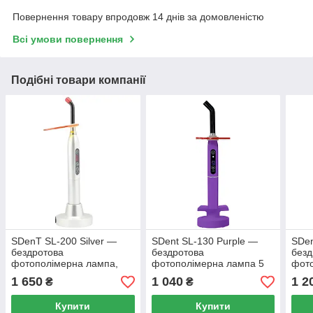
Повернення товару впродовж 14 днів за домовленістю
Всі умови повернення
Подібні товари компанії
SDenT SL-200 Silver —
SDent SL-130 Purple —
SDen
бездротова
бездротова
безд
фотополімерна лампа,
фотополімерна лампа 5
фото
металевий корпус, 450–
W, 430–485 нм,
W, 4
1 650
1 040
1 2
₴
₴
480 нм, акумулятор 2200
акумулятор 2200 мА·год
акум
мА·год
Купити
Купити