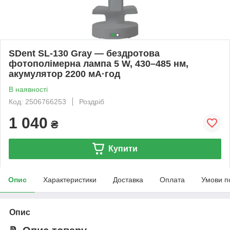
SDent SL-130 Gray — бездротова
фотополімерна лампа 5 W, 430–485 нм,
акумулятор 2200 мА·год
В наявності
Код: 2506766253
Роздріб
1 040
₴
Купити
Опис
Характеристики
Доставка
Оплата
Умови п
Опис