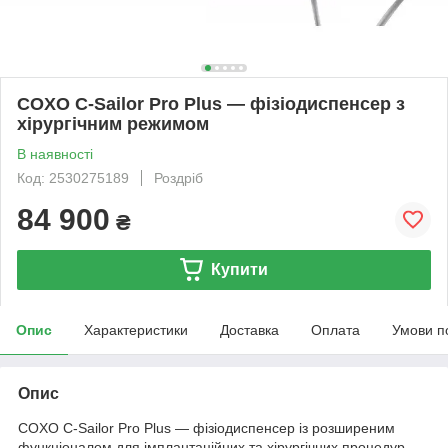
COXO C-Sailor Pro Plus — фізіодиспенсер з
хірургічним режимом
В наявності
Код: 2530275189
Роздріб
84 900
₴
Купити
Опис
Характеристики
Доставка
Оплата
Умови п
Опис
COXO C-Sailor Pro Plus — фізіодиспенсер із розширеним
функціоналом для імплантаційних та хірургічних процедур.