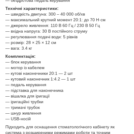
— бездротова педаль керування
Технічні характеристики:
— швидкість двигуна: 300 – 40 000 об/хв
— максимальний крутний момент 20:1: до 70 Н·см
— джерело живлення: 110 В 60 Гц / 230 В 50 Гц
— вхідна напруга: 30 В постійного струму
— регулювання подачі води: 5 рівнів
— розмір: 28 × 25 × 12 см
— вага: 3.4 кг
Комплектація:
— блок керування
— мотор із кабелем
— кутові наконечники 20:1 — 2 шт
— кутовий наконечник 1:4.2 — 1 шт
— педаль керування
— підставка для наконечника
— вішалка для іригації
— іригаційні трубки
— тримачі трубок
— шнур живлення
— USB-носій
Підходить для оснащення стоматологічного кабінету як
система з розширеними режимами роботи та точним