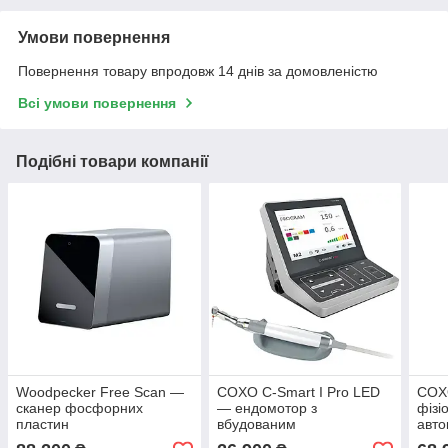
Умови повернення
Повернення товару впродовж 14 днів за домовленістю
Всі умови повернення
Подібні товари компанії
Woodpecker Free Scan —
COXO C-Smart I Pro LED
COXO
сканер фосфорних
— ендомотор з
фізі
пластин
вбудованим
авто
апекслокатором та LED-