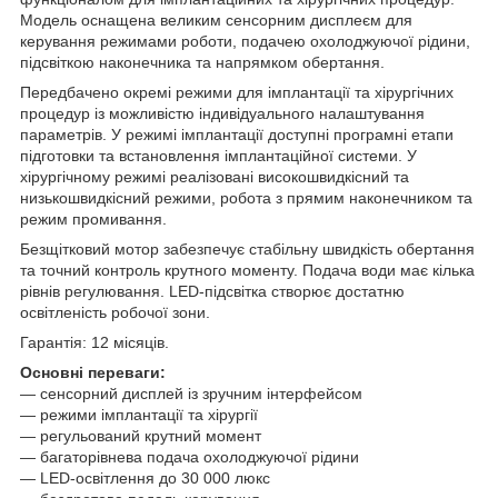
Модель оснащена великим сенсорним дисплеєм для
керування режимами роботи, подачею охолоджуючої рідини,
підсвіткою наконечника та напрямком обертання.
Передбачено окремі режими для імплантації та хірургічних
процедур із можливістю індивідуального налаштування
параметрів. У режимі імплантації доступні програмні етапи
підготовки та встановлення імплантаційної системи. У
хірургічному режимі реалізовані високошвидкісний та
низькошвидкісний режими, робота з прямим наконечником та
режим промивання.
Безщітковий мотор забезпечує стабільну швидкість обертання
та точний контроль крутного моменту. Подача води має кілька
рівнів регулювання. LED-підсвітка створює достатню
освітленість робочої зони.
Гарантія: 12 місяців.
Основні переваги:
— сенсорний дисплей із зручним інтерфейсом
— режими імплантації та хірургії
— регульований крутний момент
— багаторівнева подача охолоджуючої рідини
— LED-освітлення до 30 000 люкс