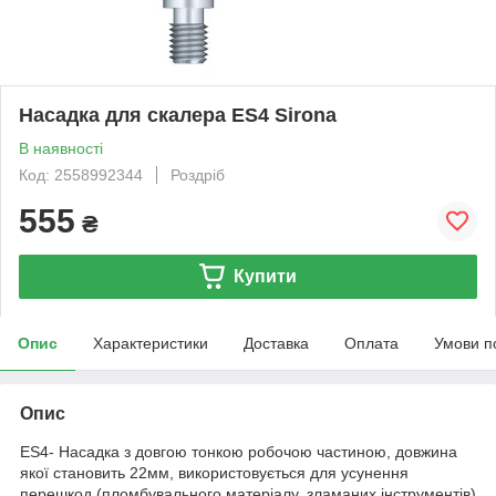
Насадка для скалера ES4 Sirona
В наявності
Код: 2558992344
Роздріб
555
₴
Купити
Опис
Характеристики
Доставка
Оплата
Умови п
Опис
ES4- Насадка з довгою тонкою робочою частиною, довжина
якої становить 22мм, використовується для усунення
перешкод (пломбувального матеріалу, зламаних інструментів)