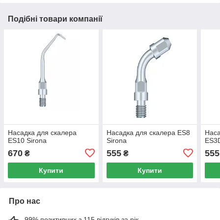
Подібні товари компанії
Насадка для скалера
Насадка для скалера ES8
Наса
ES10 Sirona
Sirona
ES3D
670
555
555
₴
₴
Купити
Купити
Про нас
99% позитивних з 115 відгуків за рік