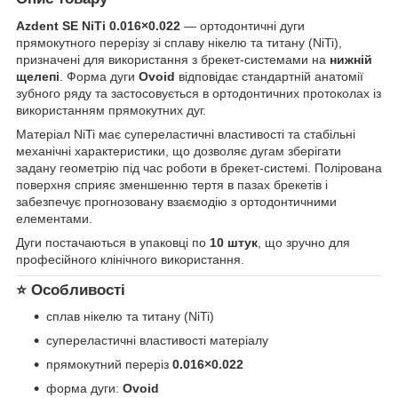
Azdent SE NiTi 0.016×0.022
— ортодонтичні дуги
прямокутного перерізу зі сплаву нікелю та титану (NiTi),
призначені для використання з брекет-системами на
нижній
щелепі
. Форма дуги
Ovoid
відповідає стандартній анатомії
зубного ряду та застосовується в ортодонтичних протоколах із
використанням прямокутних дуг.
Матеріал NiTi має супереластичні властивості та стабільні
механічні характеристики, що дозволяє дугам зберігати
задану геометрію під час роботи в брекет-системі. Полірована
поверхня сприяє зменшенню тертя в пазах брекетів і
забезпечує прогнозовану взаємодію з ортодонтичними
елементами.
Дуги постачаються в упаковці по
10 штук
, що зручно для
професійного клінічного використання.
⭐ Особливості
сплав нікелю та титану (NiTi)
супереластичні властивості матеріалу
прямокутний переріз
0.016×0.022
форма дуги:
Ovoid