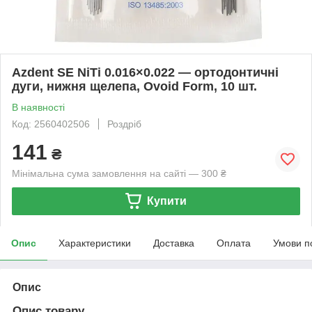
Azdent SE NiTi 0.016×0.022 — ортодонтичні
дуги, нижня щелепа, Ovoid Form, 10 шт.
В наявності
Код: 2560402506
Роздріб
141
₴
Мінімальна сума замовлення на сайті — 300 ₴
Купити
Опис
Характеристики
Доставка
Оплата
Умови п
Опис
Опис товару