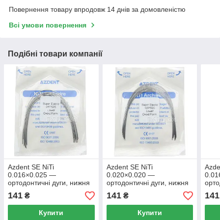
Повернення товару впродовж 14 днів за домовленістю
Всі умови повернення
Подібні товари компанії
Azdent SE NiTi
Azdent SE NiTi
Azde
0.016×0.025 —
0.020×0.020 —
0.01
ортодонтичні дуги, нижня
ортодонтичні дуги, нижня
орто
щелепа, Ovoid Form, 10
щелепа, Ovoid Form, 10
щеле
141
141
141
₴
₴
шт.
шт.
шт.
Купити
Купити