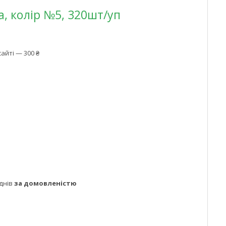
а, колір №5, 320шт/уп
айті — 300 ₴
днів
за домовленістю