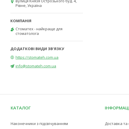
вулиця Князя Острозького буд. 4,
Рівне, Україна
Стоматех - найкраще для
стоматолога
https://stomateh.com.ua
info@stomateh.com.ua
КАТАЛОГ
ІНФОРМАЦ
Наконечники з підсвічуванням
Доставка та