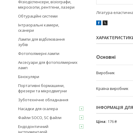
Фізіодіспенсери, візіографи,
мікроскопи, рентгени, лазери
Лігатура еластична
Обтураційні системи
Інтраоральні камери,
сканери
ХАРАКТЕРИСТИК
Лампи для відбілювання
зубів
Фотополімерні лампи
Основні
Аксесуари для фотополімерних
ламп
Виробник
Бінокуляри
Портативні бормашини,
Країна виробник
фрезери та мікродвигуни
Зуботехнічне обладнання
ІНФОРМАЦІЯ ДЛ
Насадки для скалера
Файли SOCO, SC файли
Ціна:
176 ₴
Ендодонтичний
інструментарій