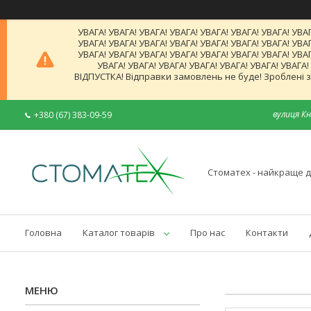
УВАГА! УВАГА! УВАГА! УВАГА! УВАГА! УВАГА! УВАГА! УВАГ
УВАГА! УВАГА! УВАГА! УВАГА! УВАГА! УВАГА! УВАГА! УВАГ
УВАГА! УВАГА! УВАГА! УВАГА! УВАГА! УВАГА! УВАГА! УВАГ
УВАГА! УВАГА! УВАГА! УВАГА! УВАГА! УВАГА! УВАГА
ВІДПУСТКА! Відправки замовлень не буде! Зроблені за
вулиця Кн
+380 (67) 383-09-59
Стоматех - найкраще д
Головна
Каталог товарів
Про нас
Контакти