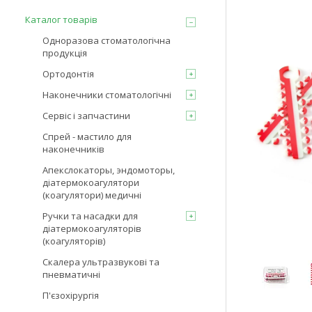
Каталог товарів
Одноразова стоматологічна
продукція
Ортодонтія
Наконечники стоматологічні
Сервіс і запчастини
Спрей - мастило для
наконечників
Апекслокаторы, эндомоторы,
діатермокоагулятори
(коагулятори) медичні
Ручки та насадки для
діатермокоагуляторів
(коагуляторів)
Скалера ультразвукові та
пневматичні
П'єзохірургія