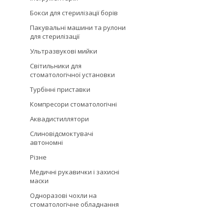
Бокси для стерилізації борів
Пакувальні машини та рулони
для стерилізації
Ультразвукові мийки
Світильники для
стоматологічної установки
Турбінні приставки
Компресори стоматологічні
Аквадистиллятори
Слиновідсмоктувачі
автономні
Різне
Медичні рукавички і захисні
маски
Одноразові чохли на
стоматологічне обладнання