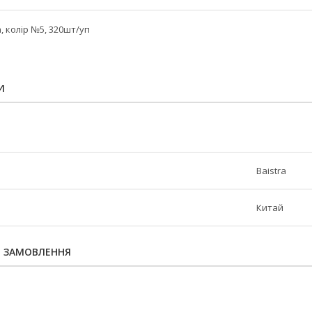
, колір №5, 320шт/уп
И
Baistra
Китай
Я ЗАМОВЛЕННЯ