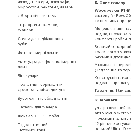
Фізіодіспенсери, візіографи,
📝 Опис товару
мікроскопи, рентгени, лазери
Woodpecker PT-B
систему Air Flow.
Обтураційні системи
та гігієнічних проц
Інтраоральні камери,
Модель оснащена а
сканери
водню, гіпохлориту 
Лампи для відбілювання
комфортні робочі 
зубів
Великий сенсорний
траєкторію з мало
Фотополімерні лампи
режими відповідно
Аксесуари для фотополімерних
У комплекті передб
ламп
(над’ясенна та пер
Бінокуляри
Конструкція наконе
педалі — провідну 
Портативні бормашини,
фрезери та мікродвигуни
Гарантія: 12 місяц
Зуботехнічне обладнання
⭐ Переваги
Насадки для скалера
ультразвуковий ска
автономна система
Файли SOCO, SC файли
4 режими підігріву
12-рівневе регулю
Ендодонтичний
великий Ultra HD с
інструментарій