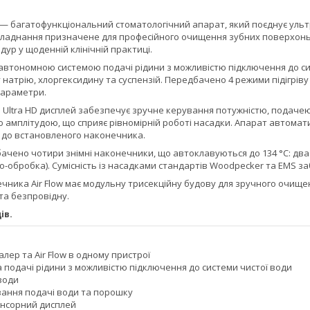
— багатофункціональний стоматологічний апарат, який поєднує ульт
 Обладнання призначене для професійного очищення зубних поверхон
едур у щоденній клінічній практиці.
втономною системою подачі рідини з можливістю підключення до сис
натрію, хлоргексидину та суспензій. Передбачено 4 режими підігріву в
параметри.
 Ultra HD дисплей забезпечує зручне керування потужністю, подаче
ю амплітудою, що сприяє рівномірній роботі насадки. Апарат автома
 до встановленого наконечника.
ачено чотири знімні наконечники, що автоклавуються до 134 °C: два з
іо-обробка). Сумісність із насадками стандартів Woodpecker та EMS з
чника Air Flow має модульну трисекційну будову для зручного очище
та безпровідну.
ів.
лер та Air Flow в одному пристрої
 подачі рідини з можливістю підключення до системи чистої води
 води
вання подачі води та порошку
енсорний дисплей