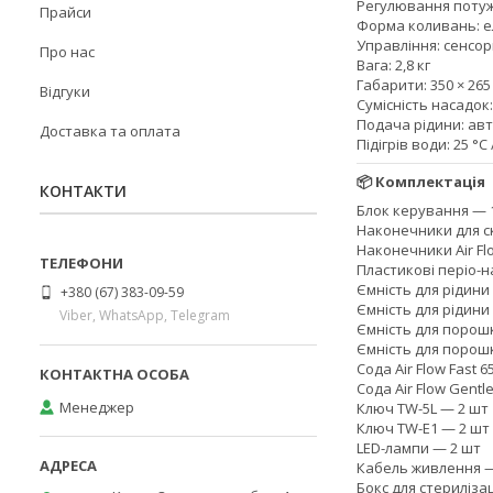
Регулювання потужн
Прайси
Форма коливань: е
Управління: сенсо
Про нас
Вага: 2,8 кг
Габарити: 350 × 265
Відгуки
Сумісність насадок
Подача рідини: авт
Доставка та оплата
Підігрів води: 25 °C /
📦 Комплектація
КОНТАКТИ
Блок керування — 
Наконечники для ск
Наконечники Air Fl
Пластикові періо-н
Ємність для рідини
+380 (67) 383-09-59
Ємність для рідини
Viber, WhatsApp, Telegram
Ємність для порошк
Ємність для порошк
Сода Air Flow Fast 6
Сода Air Flow Gentle
Менеджер
Ключ TW-5L — 2 шт
Ключ TW-E1 — 2 шт
LED-лампи — 2 шт
Кабель живлення —
Бокс для стерилізац