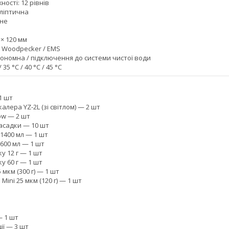
ості: 12 рівнів
ліптична
рне
 × 120 мм
: Woodpecker / EMS
ономна / підключення до системи чистої води
 35 °C / 40 °C / 45 °C
1 шт
алера YZ-2L (зі світлом) — 2 шт
ow — 2 шт
асадки — 10 шт
 1400 мл — 1 шт
 600 мл — 1 шт
у 12 г — 1 шт
у 60 г — 1 шт
5 мкм (300 г) — 1 шт
 Mini 25 мкм (120 г) — 1 шт
 1 шт
ії — 3 шт