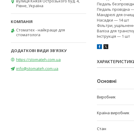
вулиця Князя Острозького буд. 4,
Педаль безпровідн
Рівне, Україна
Педаль провідна —
Мандрелі для очищ
Насадки — 14 шт
Фільтри, ущільнен
Стоматех - найкраще для
Валіза для трансп
стоматолога
Інструкція — 1 шт
https://stomateh.com.ua
ХАРАКТЕРИСТИК
info@stomateh.com.ua
Основні
Виробник
Країна виробник
Стан