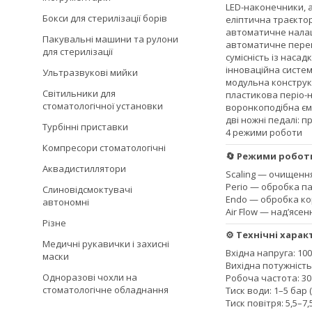
LED-наконечники, 
Бокси для стерилізації борів
еліптична траєкто
автоматичне нала
Пакувальні машини та рулони
автоматичне пере
для стерилізації
сумісність із наса
інноваційна систем
Ультразвукові мийки
модульна конструкц
Світильники для
пластикова періо-
стоматологічної установки
воронкоподібна ємн
дві ножні педалі: 
Турбінні приставки
4 режими роботи
Компресори стоматологічні
🔄 Режими робот
Аквадистиллятори
Scaling — очищенн
Perio — обробка п
Слиновідсмоктувачі
Endo — обробка ко
автономні
Air Flow — над’ясе
Різне
⚙️ Технічні хара
Медичні рукавички і захисні
Вхідна напруга: 100–
маски
Вихідна потужність:
Одноразові чохли на
Робоча частота: 30
стоматологічне обладнання
Тиск води: 1–5 бар 
Тиск повітря: 5,5–7,