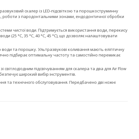
развуковий скалер із LED-підсвіткою та порошкоструминну
ь, роботи з пародонтальними зонами, ендодонтичної обробки
теми чистої води. Підтримується використання води, перекису
оди (25 °C, 35 °C, 40 °C, 45 °C), що дозволяє налаштовувати
ю води та порошку. Ультразвукові коливання мають еліптичну
тично підбирає оптимальну частоту та самостійно перемикає
і світлодіодним підсвічуванням для скалера та два для Air Flow
абезпечує широкий вибір інструментів.
ння та технічного обслуговування. Передбачено дві ножні