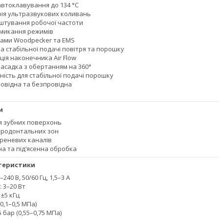
автоклавування до 134 °C
рія ультразвукових коливань
штування робочої частоти
микання режимів
дками Woodpecker та EMS
а стабільної подачі повітря та порошку
ія наконечника Air Flow
насадка з обертанням на 360°
ість для стабільної подачі порошку
провідна та безпровідна
и
я зубних поверхонь
ародонтальних зон
реневих каналів
нна та під’ясенна обробка
ктеристики
240 В, 50/60 Гц, 1,5–3 А
 3–20 Вт
 ±5 кГц
(0,1–0,5 МПа)
5 бар (0,55–0,75 МПа)