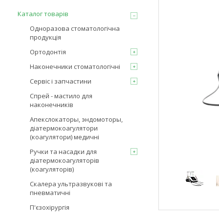
Каталог товарів
Одноразова стоматологічна
продукція
Ортодонтія
Наконечники стоматологічні
Сервіс і запчастини
Спрей - мастило для
наконечників
Апекслокаторы, эндомоторы,
діатермокоагулятори
(коагулятори) медичні
Ручки та насадки для
діатермокоагуляторів
(коагуляторів)
Скалера ультразвукові та
пневматичні
П'єзохірургія