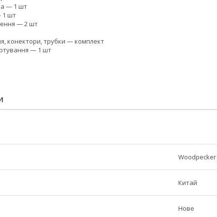
а — 1 шт
 1 шт
ення — 2 шт
ня, конектори, трубки — комплект
ортування — 1 шт
И
Woodpecker
Китай
Нове