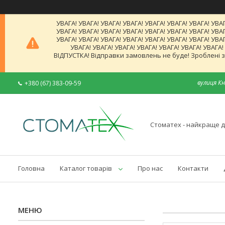
УВАГА! УВАГА! УВАГА! УВАГА! УВАГА! УВАГА! УВАГА! УВАГ
УВАГА! УВАГА! УВАГА! УВАГА! УВАГА! УВАГА! УВАГА! УВАГ
УВАГА! УВАГА! УВАГА! УВАГА! УВАГА! УВАГА! УВАГА! УВАГ
УВАГА! УВАГА! УВАГА! УВАГА! УВАГА! УВАГА! УВАГА
ВІДПУСТКА! Відправки замовлень не буде! Зроблені за
вулиця Кн
+380 (67) 383-09-59
Стоматех - найкраще д
Головна
Каталог товарів
Про нас
Контакти