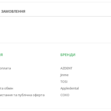
Я ЗАМОВЛЕННЯ
ІЯ
БРЕНДИ
 оплата
AZDENT
Jinme
TOSI
та обмін
Appledental
истання та публічна оферта
COXO