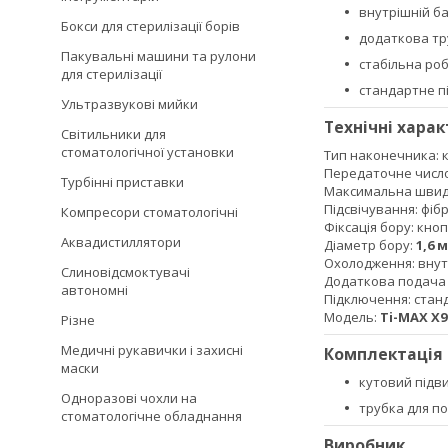
внутрішній б
Бокси для стерилізації борів
додаткова тр
Пакувальні машини та рулони
стабільна ро
для стерилізації
стандартне п
Ультразвукові мийки
Технічні хара
Світильники для
стоматологічної установки
Тип наконечника: 
Передаточне числ
Турбінні приставки
Максимальна швидк
Підсвічування: фіб
Компресори стоматологічні
Фіксація бору: кно
Аквадистиллятори
Діаметр бору:
1,6 
Охолодження: внут
Слиновідсмоктувачі
Додаткова подача р
автономні
Підключення: стан
Модель:
Ti-MAX X9
Різне
Медичні рукавички і захисні
Комплектація
маски
кутовий підв
Одноразові чохли на
трубка для по
стоматологічне обладнання
Виробник