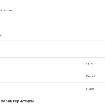
а: Китай
И
COXO
Китай
Нове
і характеристики