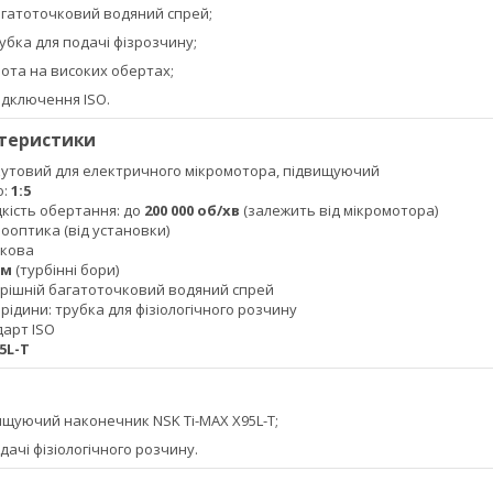
агатоточковий водяний спрей;
убка для подачі фізрозчину;
бота на високих обертах;
ідключення ISO.
ктеристики
кутовий для електричного мікромотора, підвищуючий
о:
1:5
ість обертання: до
200 000 об/хв
(залежить від мікромотора)
рооптика (від установки)
пкова
мм
(турбінні бори)
рішній багатоточковий водяний спрей
ідини: трубка для фізіологічного розчину
дарт ISO
5L-T
ищуючий наконечник NSK Ti-MAX X95L-T;
дачі фізіологічного розчину.