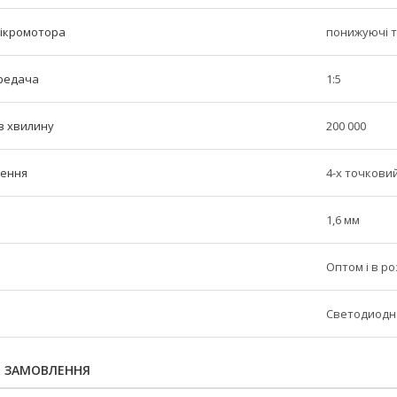
мікромотора
понижуючі т
редача
1:5
 в хвилину
200 000
ження
4-х точкови
1,6 мм
Оптом і в ро
Светодиодн
Я ЗАМОВЛЕННЯ