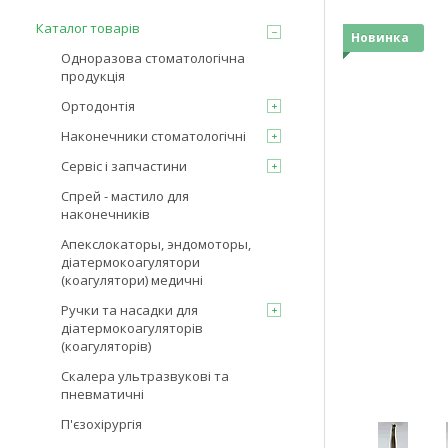
Каталог товарів
Новинка
Одноразова стоматологічна
продукція
Ортодонтія
Наконечники стоматологічні
Сервіс і запчастини
Спрей - мастило для
наконечників
Апекслокаторы, эндомоторы,
діатермокоагулятори
(коагулятори) медичні
Ручки та насадки для
діатермокоагуляторів
(коагуляторів)
Скалера ультразвукові та
пневматичні
П'єзохірургія