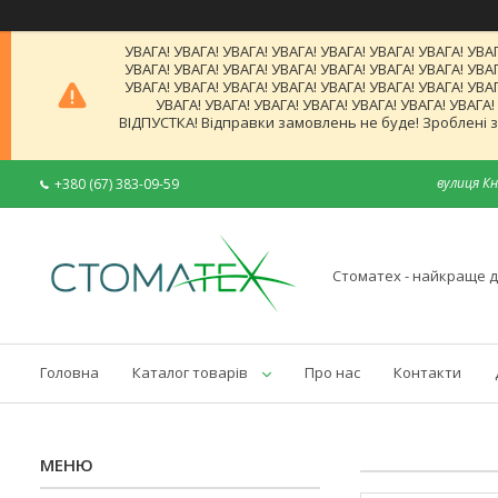
УВАГА! УВАГА! УВАГА! УВАГА! УВАГА! УВАГА! УВАГА! УВАГ
УВАГА! УВАГА! УВАГА! УВАГА! УВАГА! УВАГА! УВАГА! УВАГ
УВАГА! УВАГА! УВАГА! УВАГА! УВАГА! УВАГА! УВАГА! УВАГ
УВАГА! УВАГА! УВАГА! УВАГА! УВАГА! УВАГА! УВАГА
ВІДПУСТКА! Відправки замовлень не буде! Зроблені за
вулиця Кн
+380 (67) 383-09-59
Стоматех - найкраще д
Головна
Каталог товарів
Про нас
Контакти