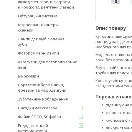
Фізіодіспенсери, візіографи,
мікроскопи, рентгени, лазери
Обтураційні системи
Інтраоральні камери,
Опис товару
сканери
Кутовий підвищуюч
Лампи для відбілювання
процедурах, де по
зубів
необхідного для п
Фотополімерні лампи
Модель оснащена фі
зони без автономн
Аксесуари для фотополімерних
ламп
Внутрішній багато
трубка для подачі 
Бінокуляри
Конструкція кутово
Портативні бормашини,
стандартними елек
фрезери та мікродвигуни
Переваги нак
Зуботехнічне обладнання
підвищуюча 
Насадки для скалера
фіброоптична 
Файли SOCO, SC файли
кнопкова фікс
Ендодонтичний
використання
інструментарій