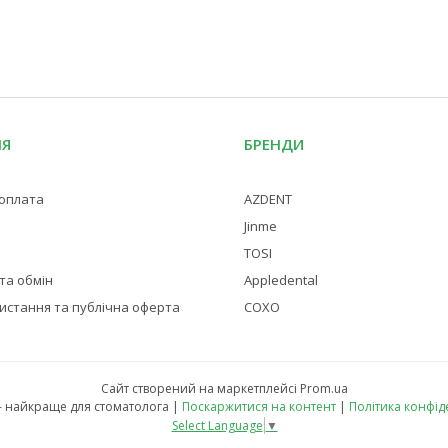
ІЯ
БРЕНДИ
 оплата
AZDENT
Jinme
TOSI
та обмін
Appledental
истання та публічна оферта
COXO
Сайт створений на маркетплейсі
Prom.ua
Стоматех - найкраще для стоматолога |
Поскаржитися на контент
|
Політика конфід
Select Language
▼