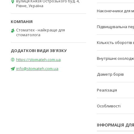
вулиця Князя Острозького буд. 4,
Рівне, Україна
Наконечники для 
Підвищувальна пе
Стоматех - найкраще для
стоматолога
Кількість оборотів
Внутрішнє охолод
https://stomateh.com.ua
info@stomateh.com.ua
Діаметр борів
Реалізація
Особливості
ІНФОРМАЦІЯ ДЛ