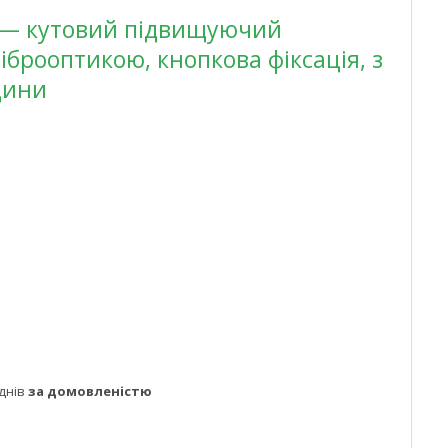
T — кутовий підвищуючий
іброоптикою, кнопкова фіксація, з
дини
днів
за домовленістю