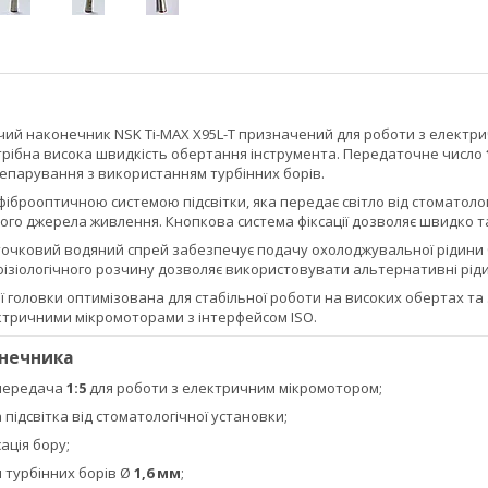
ий наконечник NSK Ti-MAX X95L-T призначений для роботи з електри
трібна висока швидкість обертання інструмента. Передаточне число
репарування з використанням турбінних борів.
брооптичною системою підсвітки, яка передає світло від стоматолог
ого джерела живлення. Кнопкова система фіксації дозволяє швидко т
точковий водяний спрей забезпечує подачу охолоджувальної рідини 
фізіологічного розчину дозволяє використовувати альтернативні ріди
ї головки оптимізована для стабільної роботи на високих обертах та 
тричними мікромоторами з інтерфейсом ISO.
онечника
передача
1:5
для роботи з електричним мікромотором;
підсвітка від стоматологічної установки;
ація бору;
 турбінних борів Ø
1,6 мм
;