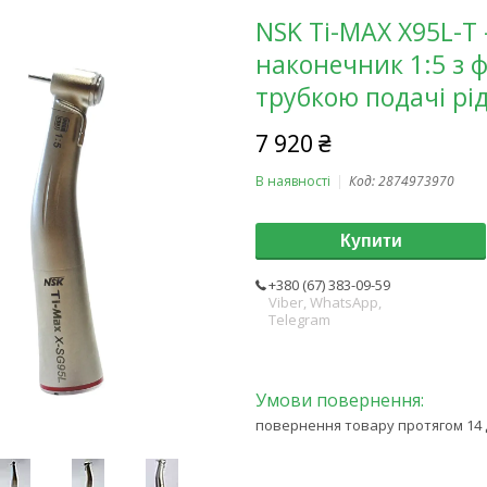
NSK Ti-MAX X95L-
наконечник 1:5 з ф
трубкою подачі рі
7 920 ₴
В наявності
Код:
2874973970
Купити
+380 (67) 383-09-59
Viber, WhatsApp,
Telegram
повернення товару протягом 14 