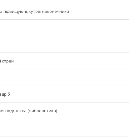
а підвищуючі, кутові наконечники
й спрей
здріб
ая подсветка (фиброоптика)