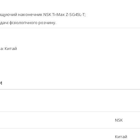
ищуючий наконечник NSK Ti-Max Z-SG45L-T;
дачі фізіологічного розчину.
а: Китай
И
NSK
Китай