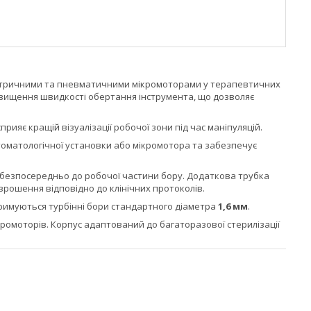
ектричними та пневматичними мікромоторами у терапевтичних
вищення швидкості обертання інструмента, що дозволяє
ияє кращій візуалізації робочої зони під час маніпуляцій.
томатологічної установки або мікромотора та забезпечує
безпосередньо до робочої частини бору. Додаткова трубка
зрошення відповідно до клінічних протоколів.
тримуються турбінні бори стандартного діаметра
1,6 мм
.
кромоторів. Корпус адаптований до багаторазової стерилізації