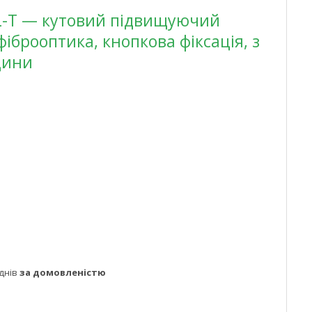
5L-T — кутовий підвищуючий
фіброоптика, кнопкова фіксація, з
дини
днів
за домовленістю