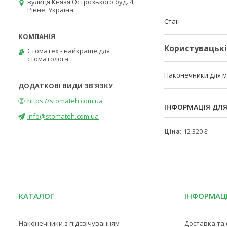
вулиця Князя Острозького буд. 4,
Рівне, Україна
Стан
Користувацьк
Стоматех - найкраще для
стоматолога
Наконечники для 
https://stomateh.com.ua
ІНФОРМАЦІЯ ДЛ
info@stomateh.com.ua
Ціна:
12 320 ₴
КАТАЛОГ
ІНФОРМАЦ
Наконечники з підсвічуванням
Доставка та