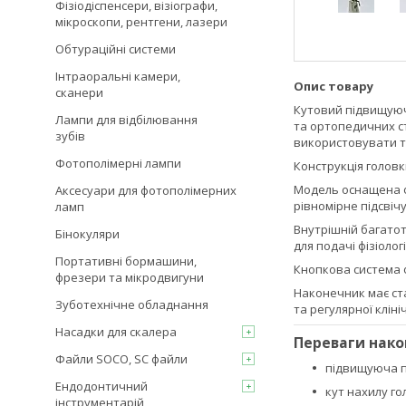
Фізіодіспенсери, візіографи,
мікроскопи, рентгени, лазери
Обтураційні системи
Інтраоральні камери,
Опис товару
сканери
Кутовий підвищуюч
Лампи для відбілювання
та ортопедичних с
зубів
використовувати ту
Фотополімерні лампи
Конструкція головк
Модель оснащена ф
Аксесуари для фотополімерних
рівномірне підсвіч
ламп
Внутрішній багато
Бінокуляри
для подачі фізіоло
Портативні бормашини,
Кнопкова система ф
фрезери та мікродвигуни
Наконечник має ста
Зуботехнічне обладнання
та регулярної кліні
Насадки для скалера
Переваги нак
Файли SOCO, SC файли
підвищуюча 
Ендодонтичний
кут нахилу г
інструментарій