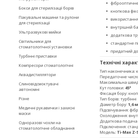
фіброоптичне
Бокси для стерилізації борів
кнопкова фікс
Пакувальні машини та рулони
використання
для стерилізації
внутрішній б
Ультразвукові мийки
додаткова тру
Світильники для
стандартне п
стоматологічної установки
придатний до 
Турбінні приставки
Технічні хара
Компресори стоматологічні
Тип наконечника: 
Аквадистиллятори
Передаточне числ
Максимальна швидк
Слиновідсмоктувачі
Кут головки:
45°
автономні
Фіксація бору: кно
Різне
Тип борів: турбінні
Діаметр бору:
1,6 
Медичні рукавички і захисні
Підсвічування: фіб
маски
Охолодження: внут
Додаткова подача р
Одноразові чохли на
Підключення: стан
стоматологічне обладнання
Модель:
Ti-Max Z-