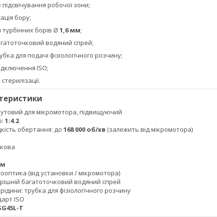
 підсвічування робочої зони;
ація бору;
 турбінних борів Ø
1,6 мм
;
агатоточковий водяний спрей;
бка для подачі фізіологічного розчину;
ідключення ISO;
стерилізації.
ктеристики
кутовий для мікромотора, підвищуючий
о:
1:4.2
ість обертання: до
168 000 об/хв
(залежить від мікромотора)
пкова
мм
рооптика (від установки / мікромотора)
рішній багатоточковий водяний спрей
ідини: трубка для фізіологічного розчину
дарт ISO
SG45L-T