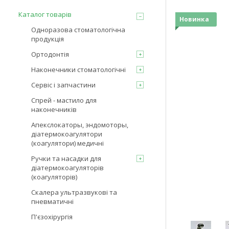
Каталог товарів
Новинка
Одноразова стоматологічна
продукція
Ортодонтія
Наконечники стоматологічні
Сервіс і запчастини
Спрей - мастило для
наконечників
Апекслокаторы, эндомоторы,
діатермокоагулятори
(коагулятори) медичні
Ручки та насадки для
діатермокоагуляторів
(коагуляторів)
Скалера ультразвукові та
пневматичні
П'єзохірургія