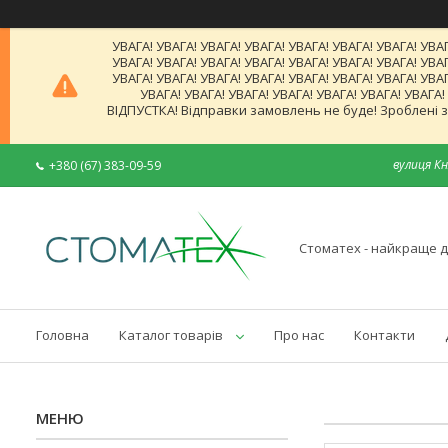
УВАГА! УВАГА! УВАГА! УВАГА! УВАГА! УВАГА! УВАГА! УВАГ
УВАГА! УВАГА! УВАГА! УВАГА! УВАГА! УВАГА! УВАГА! УВАГ
УВАГА! УВАГА! УВАГА! УВАГА! УВАГА! УВАГА! УВАГА! УВАГ
УВАГА! УВАГА! УВАГА! УВАГА! УВАГА! УВАГА! УВАГА
ВІДПУСТКА! Відправки замовлень не буде! Зроблені за
вулиця Кн
+380 (67) 383-09-59
Стоматех - найкраще д
Головна
Каталог товарів
Про нас
Контакти