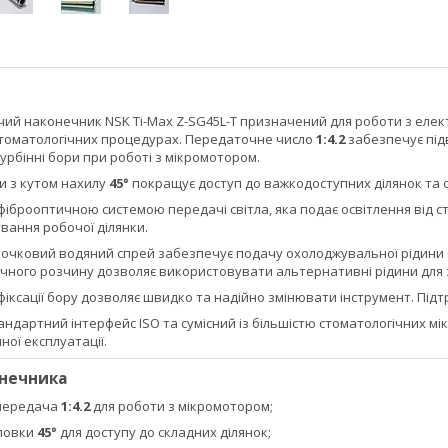
ий наконечник NSK Ti-Max Z-SG45L-T призначений для роботи з ел
томатологічних процедурах. Передаточне число
1:4.2
забезпечує під
рбінні бори при роботі з мікромотором.
и з кутом нахилу
45°
покращує доступ до важкодоступних ділянок та спр
іброоптичною системою передачі світла, яка подає освітлення від с
ування робочої ділянки.
точковий водяний спрей забезпечує подачу охолоджувальної рідини 
гічного розчину дозволяє використовувати альтернативні рідини для 
іксації бору дозволяє швидко та надійно змінювати інструмент. Під
ндартний інтерфейс ISO та сумісний із більшістю стоматологічних мі
чної експлуатації.
онечника
передача
1:4.2
для роботи з мікромотором;
оловки
45°
для доступу до складних ділянок;