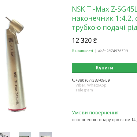
NSK Ti-Max Z-SG4
наконечник 1:4.2, 
трубкою подачі рі
12 320 ₴
В наявності
Код:
2874976530
Купити
+380 (67) 383-09-59
Viber, WhatsApp,
Telegram
повернення товару протягом 14 