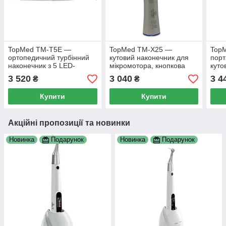
TopMed TM-T5E —
TopMed TM-X25 —
Top
ортопедичний турбінний
кутовий наконечник для
порт
наконечник з 5 LED-
мікромотора, кнопкова
куто
підсвічуванням, японські
фіксація, внутрішній спрей
16:1
3 520
3 040
3 4
₴
₴
підшипники, М4
Купити
Купити
Акційні пропозиції та новинки
Новинка
Подарунок
Новинка
Подарунок