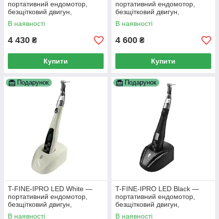
портативний ендомотор,
портативний ендомотор,
безщітковий двигун,
безщітковий двигун,
наконечник 16:1
наконечник 16:1
В наявності
В наявності
4 430
4 600
₴
₴
Купити
Купити
Подарунок
Подарунок
T-FINE-IPRO LED White —
T-FINE-IPRO LED Black —
портативний ендомотор,
портативний ендомотор,
безщітковий двигун,
безщітковий двигун,
наконечник 16:1
наконечник 16:1
В наявності
В наявності