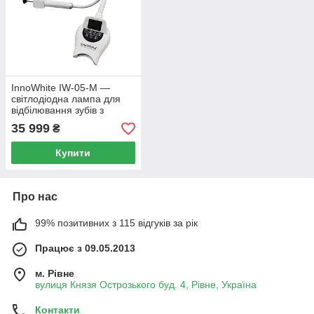
InnoWhite IW-05-M —
світлодіодна лампа для
відбілювання зубів з
кріпленням на
35 999
₴
стоматологічну установку
Купити
Про нас
99% позитивних з 115 відгуків за рік
Працює з 09.05.2013
м. Рівне
вулиця Князя Острозького буд. 4, Рівне, Україна
Контакти