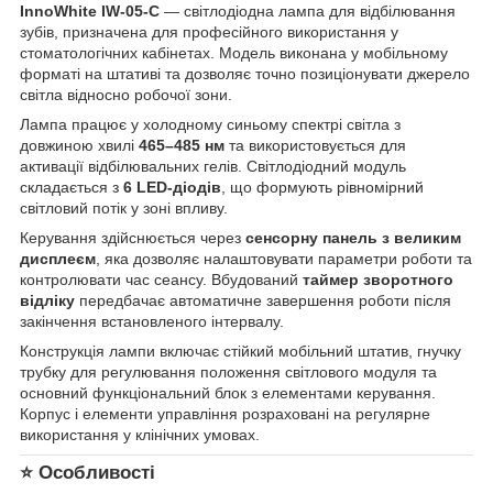
InnoWhite IW-05-C
— світлодіодна лампа для відбілювання
зубів, призначена для професійного використання у
стоматологічних кабінетах. Модель виконана у мобільному
форматі на штативі та дозволяє точно позиціонувати джерело
світла відносно робочої зони.
Лампа працює у холодному синьому спектрі світла з
довжиною хвилі
465–485 нм
та використовується для
активації відбілювальних гелів. Світлодіодний модуль
складається з
6 LED-діодів
, що формують рівномірний
світловий потік у зоні впливу.
Керування здійснюється через
сенсорну панель з великим
дисплеєм
, яка дозволяє налаштовувати параметри роботи та
контролювати час сеансу. Вбудований
таймер зворотного
відліку
передбачає автоматичне завершення роботи після
закінчення встановленого інтервалу.
Конструкція лампи включає стійкий мобільний штатив, гнучку
трубку для регулювання положення світлового модуля та
основний функціональний блок з елементами керування.
Корпус і елементи управління розраховані на регулярне
використання у клінічних умовах.
⭐ Особливості