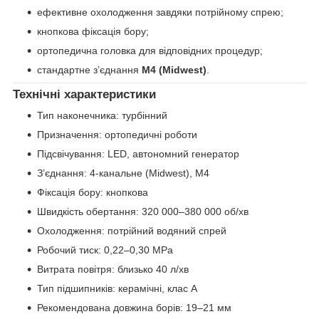
ефективне охолодження завдяки потрійному спрею;
кнопкова фіксація бору;
ортопедична головка для відповідних процедур;
стандартне з’єднання
М4 (Midwest)
.
Технічні характеристики
Тип наконечника: турбінний
Призначення: ортопедичні роботи
Підсвічування: LED, автономний генератор
З’єднання: 4-канальне (Midwest), М4
Фіксація бору: кнопкова
Швидкість обертання: 320 000–380 000 об/хв
Охолодження: потрійний водяний спрей
Робочий тиск: 0,22–0,30 MPa
Витрата повітря: близько 40 л/хв
Тип підшипників: керамічні, клас A
Рекомендована довжина борів: 19–21 мм