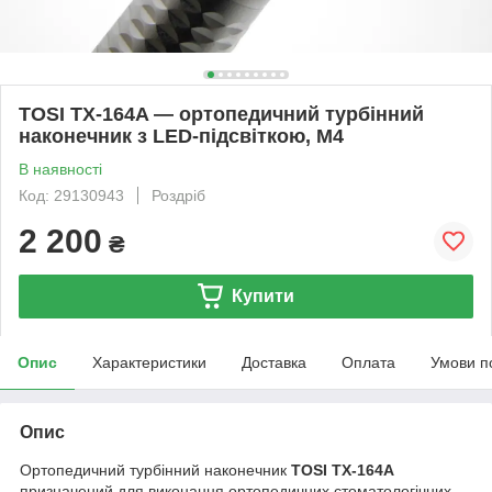
TOSI TX-164A — ортопедичний турбінний
наконечник з LED-підсвіткою, М4
В наявності
Код: 29130943
Роздріб
2 200
₴
Купити
Опис
Характеристики
Доставка
Оплата
Умови п
Опис
Ортопедичний турбінний наконечник
TOSI TX-164A
призначений для виконання ортопедичних стоматологічних