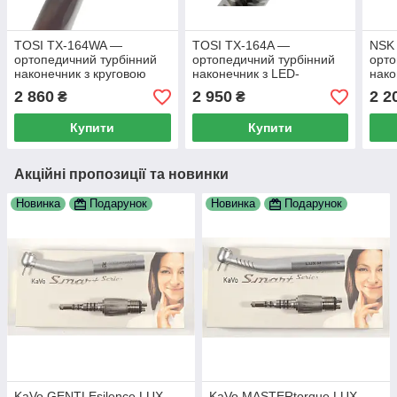
TOSI TX-164WA —
TOSI TX-164A —
NSK
ортопедичний турбінний
ортопедичний турбінний
орто
наконечник з круговою
наконечник з LED-
нако
LED-підсвіткою, 5-
підсвіткою, з додатковою
підс
2 860
2 950
2 2
₴
₴
точковий спрей, М4
роторною групою, М4
Купити
Купити
Акційні пропозиції та новинки
Новинка
Подарунок
Новинка
Подарунок
KaVo GENTLEsilence LUX
KaVo MASTERtorque LUX