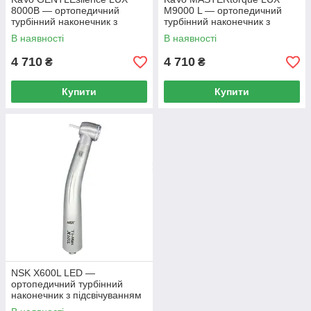
8000B — ортопедичний
M9000 L — ортопедичний
турбінний наконечник з
турбінний наконечник з
фіброоптикою, з адаптером
фіброоптикою, з адаптером
В наявності
В наявності
MULTIflex (М6)
MULTIflex (М6)
4 710
4 710
₴
₴
Купити
Купити
NSK X600L LED —
ортопедичний турбінний
наконечник з підсвічуванням