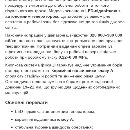
процедур із вимогами до стабільної роботи та точного
візуального контролю. Модель оснащена
LED-підсвіткою з
автономним генератором
, що забезпечує рівномірне
освітлення робочої зони без підключення до зовнішніх джерел
світла.
Наконечник працює у діапазоні швидкостей
320 000–380 000
об/хв
, що дозволяє виконувати контрольоване препарування
твердих тканин.
Потрійний водяний спрей
забезпечує
ефективне охолодження бору та робочої поверхні під час
роботи при робочому тиску
0,22–0,30 MPa
.
Кнопкова система фіксації гарантує надійне утримання борів
стандартного діаметра.
Керамічні підшипники класу A
сприяють стабільній роботі та зниженню рівня шуму.
Ортопедична головка сумісна з борами рекомендованої
довжини
19–21 мм
, що зручно для щоденних ортопедичних
маніпуляцій.
Основні переваги
LED-підсвітка з автономним генератором;
керамічні підшипники
класу A
;
стабільна турбінна швидкість обертання;