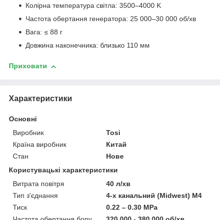
Колірна температура світла: 3500–4000 K
Частота обертання генератора: 25 000–30 000 об/хв
Вага: ≤ 88 г
Довжина наконечника: близько 110 мм
Приховати
Характеристики
Основні
Виробник
Tosi
Країна виробник
Китай
Стан
Нове
Користувацькі характеристики
Витрата повітря
40 л/хв
Тип з'єднання
4-х канальний (Midwest) М4
Тиск
0.22 – 0.30 MPa
Частота обертання бору
320.000 - 380.000 об/хв