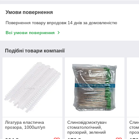
Умови повернення
Повернення товару впродовж 14 днів за домовленістю
Всі умови повернення
Подібні товари компанії
Лігатура еластична
Слиновідсмоктувач
Слин
прозора, 1000шт/уп
стоматологічний,
стом
прозорий, зелений
проз
ковпачок, 100 шт/уп.
100 