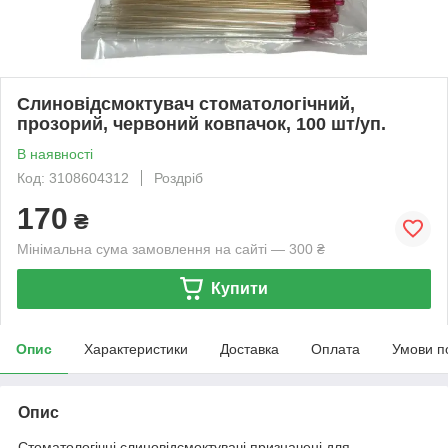
Слиновідсмоктувач стоматологічний,
прозорий, червоний ковпачок, 100 шт/уп.
В наявності
Код: 3108604312
Роздріб
170
₴
Мінімальна сума замовлення на сайті — 300 ₴
Купити
Опис
Характеристики
Доставка
Оплата
Умови п
Опис
Стоматологічні слиновідсмоктувачі призначені для