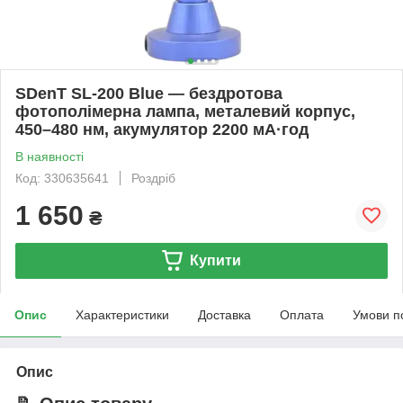
SDenT SL-200 Blue — бездротова
фотополімерна лампа, металевий корпус,
450–480 нм, акумулятор 2200 мА·год
В наявності
Код: 330635641
Роздріб
1 650
₴
Купити
Опис
Характеристики
Доставка
Оплата
Умови п
Опис