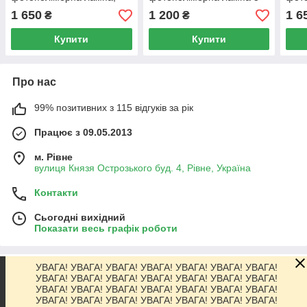
металевий корпус, 450–
W, 430–485 нм,
мета
1 650
1 200
1 6
₴
₴
480 нм, акумулятор 2200
акумулятор 2200 мА·год
480 
мА·год
мА·г
Купити
Купити
Про нас
99% позитивних з 115 відгуків за рік
Працює з 09.05.2013
м. Рівне
вулиця Князя Острозького буд. 4, Рівне, Україна
Контакти
Сьогодні вихідний
Показати весь графік роботи
УВАГА! УВАГА! УВАГА! УВАГА! УВАГА! УВАГА! УВАГА!
Про нас
УВАГА! УВАГА! УВАГА! УВАГА! УВАГА! УВАГА! УВАГА!
УВАГА! УВАГА! УВАГА! УВАГА! УВАГА! УВАГА! УВАГА!
УВАГА! УВАГА! УВАГА! УВАГА! УВАГА! УВАГА! УВАГА!
Контакти