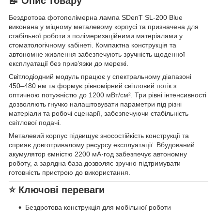
📝 Опис товару
Бездротова фотополімерна лампа SDenT SL-200 Blue
виконана у міцному металевому корпусі та призначена для
стабільної роботи з полімеризаційними матеріалами у
стоматологічному кабінеті. Компактна конструкція та
автономне живлення забезпечують зручність щоденної
експлуатації без прив’язки до мережі.
Світлодіодний модуль працює у спектральному діапазоні
450–480 нм та формує рівномірний світловий потік з
оптичною потужністю до 1200 мВт/см². Три рівні інтенсивності
дозволяють гнучко налаштовувати параметри під різні
матеріали та робочі сценарії, забезпечуючи стабільність
світлової подачі.
Металевий корпус підвищує зносостійкість конструкції та
сприяє довготривалому ресурсу експлуатації. Вбудований
акумулятор ємністю 2200 мА·год забезпечує автономну
роботу, а зарядна база дозволяє зручно підтримувати
готовність пристрою до використання.
⭐ Ключові переваги
Бездротова конструкція для мобільної роботи