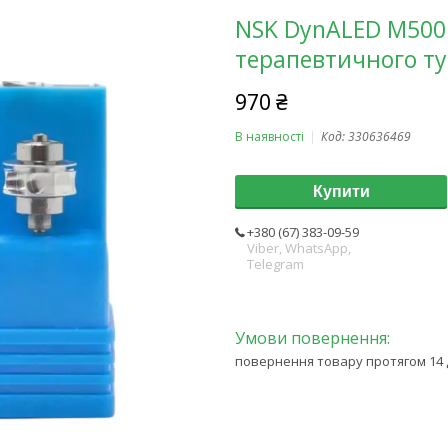
NSK DynALED M500
терапевтичного т
970 ₴
В наявності
Код:
330636469
Купити
+380 (67) 383-09-59
Viber, WhatsApp,
Telegram
повернення товару протягом 14 