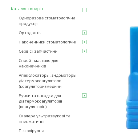
Каталог товарів
Одноразова стоматологічна
продукція
Ортодонтія
Наконечники стоматологічні
Сервіс і запчастини
Спрей - мастило для
наконечників
Апекслокаторы, эндомоторы,
діатермокоагулятори
(коагулятори) медичні
Ручки та насадки для
діатермокоагуляторів
(коагуляторів)
Скалера ультразвукові та
пневматичні
П'єзохірургія