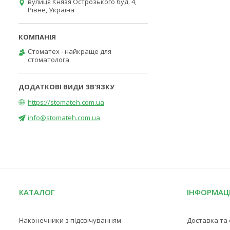
вулиця Князя Острозького буд. 4,
Рівне, Україна
Стоматех - найкраще для
стоматолога
https://stomateh.com.ua
info@stomateh.com.ua
КАТАЛОГ
ІНФОРМАЦ
Наконечники з підсвічуванням
Доставка та