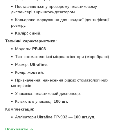
Поставляються у прозорому пластиковому
диспенсері з кришкою-дозатором.
Кольорове маркування для швидкої ідентифікації
розміру.
Колір: синій.
Технічні характеристики:
Модель:
PP-903
.
Тип: стоматологічні мікроаплікатори (мікробраші).
Розмір:
Ultrafine
.
Колір:
жовтий
.
Призначення: нанесення рідких стоматологічних
матеріалів.
Упаковка: пластиковий диспенсер.
Кількість в упаковці:
100 шт.
Комплектація:
Аплікатори Ultrafine PP-903 —
100 шт./уп.
Приховати