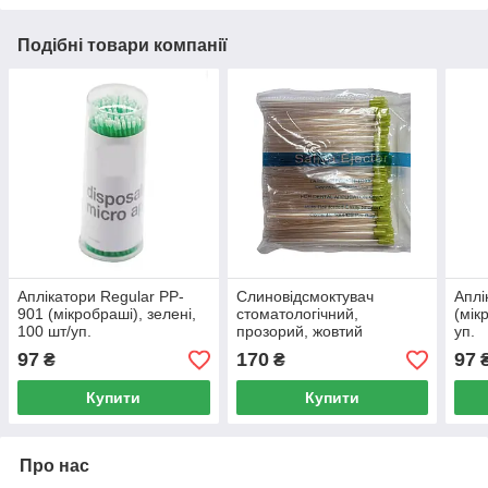
Подібні товари компанії
Аплікатори Regular PP-
Слиновідсмоктувач
Аплі
901 (мікробраші), зелені,
стоматологічний,
(мік
100 шт/уп.
прозорий, жовтий
уп.
ковпачок, 100 шт/уп.
97
170
97
₴
₴
Купити
Купити
Про нас