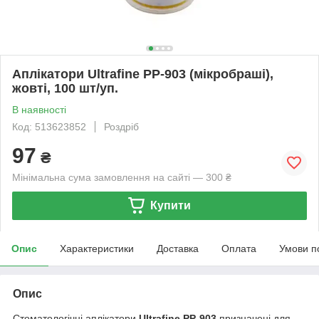
Аплікатори Ultrafine PP-903 (мікробраші),
жовті, 100 шт/уп.
В наявності
Код: 513623852
Роздріб
97
₴
Мінімальна сума замовлення на сайті — 300 ₴
Купити
Опис
Характеристики
Доставка
Оплата
Умови п
Опис
Стоматологічні аплікатори
Ultrafine PP-903
призначені для