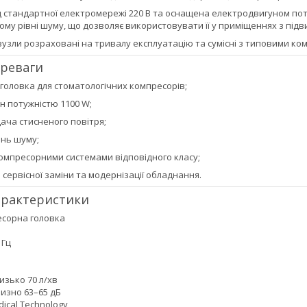
 стандартної електромережі 220 В та оснащена електродвигуном поту
ому рівні шуму, що дозволяє використовувати її у приміщеннях з пі
 вузли розраховані на тривалу експлуатацію та сумісні з типовими к
ереваги
головка для стоматологічних компресорів;
н потужністю 1100 W;
ача стисненого повітря;
ень шуму;
 компресорними системами відповідного класу;
 сервісної заміни та модернізації обладнання.
характеристики
есорна головка
 Гц
изько 70 л/хв
изно 63–65 дБ
ical Technology