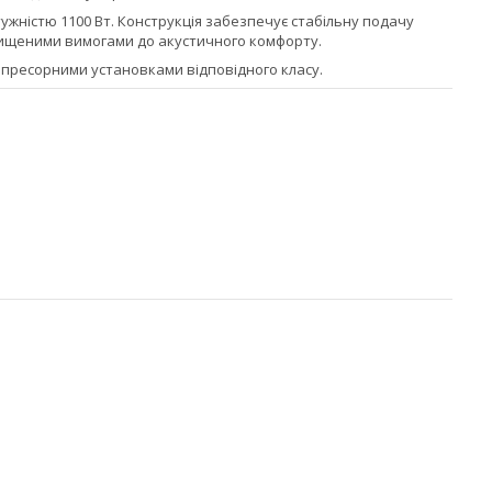
жністю 1100 Вт. Конструкція забезпечує стабільну подачу
двищеними вимогами до акустичного комфорту.
омпресорними установками відповідного класу.