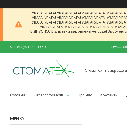
УВАГА! УВАГА! УВАГА! УВАГА! УВАГА! УВАГА! УВАГА! УВАГ
УВАГА! УВАГА! УВАГА! УВАГА! УВАГА! УВАГА! УВАГА! УВАГ
УВАГА! УВАГА! УВАГА! УВАГА! УВАГА! УВАГА! УВАГА! УВАГ
УВАГА! УВАГА! УВАГА! УВАГА! УВАГА! УВАГА! УВАГА
ВІДПУСТКА! Відправки замовлень не буде! Зроблені за
вулиця Кн
+380 (67) 383-09-59
Стоматех - найкраще д
Головна
Каталог товарів
Про нас
Контакти