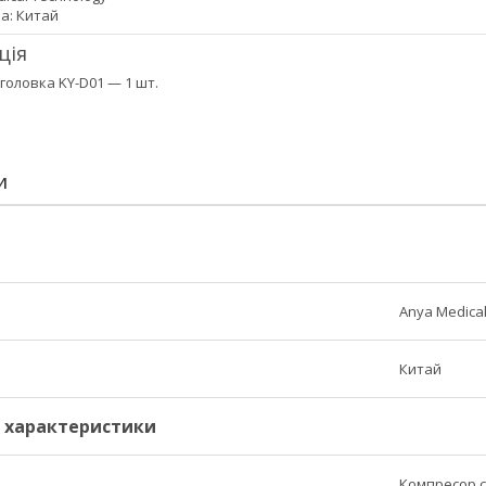
а: Китай
ція
головка KY-D01 — 1 шт.
И
Anya Medica
Китай
і характеристики
Компресор 