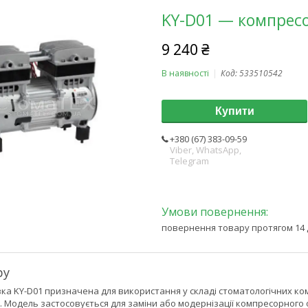
KY-D01 — компресо
9 240 ₴
В наявності
Код:
533510542
Купити
+380 (67) 383-09-59
Viber, WhatsApp,
Telegram
повернення товару протягом 14 
ру
ка KY-D01 призначена для використання у складі стоматологічних к
. Модель застосовується для заміни або модернізації компресорного 