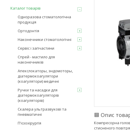
Каталог товарів
Одноразова стоматологічна
продукція
Ортодонтія
Наконечники стоматологічні
Сервіс і запчастини
Спрей - мастило для
наконечників
Апекслокаторы, эндомоторы,
діатермокоагулятори
(коагулятори) медичні
Ручки та насадки для
діатермокоагуляторів
(коагуляторів)
Скалера ультразвукові та
🟦 Опис това
пневматичні
Компресорна голов
П'єзохірургія
стисненого повітря