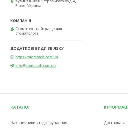
вулиця Князя Острозького буд. 4,
Рівне, Україна
Стоматех - найкраще для
стоматолога
https://stomateh.com.ua
info@stomateh.com.ua
КАТАЛОГ
ІНФОРМАЦ
Наконечники з підсвічуванням
Доставка та