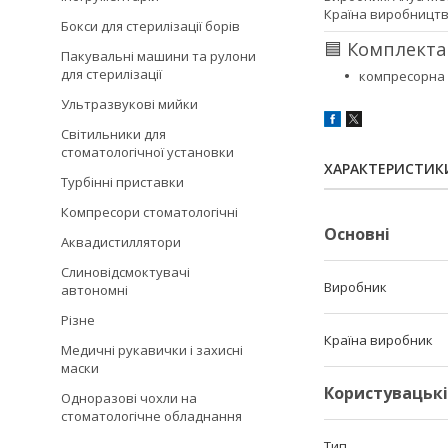
Країна виробництв
Бокси для стерилізації борів
🟦 Комплекта
Пакувальні машини та рулони
для стерилізації
компресорна 
Ультразвукові мийки
Світильники для
стоматологічної установки
ХАРАКТЕРИСТИК
Турбінні приставки
Компресори стоматологічні
Основні
Аквадистиллятори
Слиновідсмоктувачі
Виробник
автономні
Різне
Країна виробник
Медичні рукавички і захисні
маски
Користувацьк
Одноразові чохли на
стоматологічне обладнання
Тип