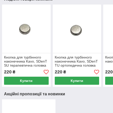
Кнопка для турбінного
Кнопка для турбінного
Кноп
наконечника Kavo, SDenT
наконечника Kavo, SDenT
нако
SU терапевтична головка
TU ортопедична головка
220
220
220
₴
₴
Купити
Купити
Акційні пропозиції та новинки