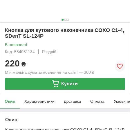
Кнопка для кутового наконечника COXO C1-4,
SDenT SL-124P
В наявності
Код: 554051134
Роздріб
220
₴
Мінімальна сума замовлення на сайті — 300 ₴
Купити
Опис
Характеристики
Доставка
Оплата
Умови п
Опис
Кнопка для кутового наконечника COXO C1-4, SDenT SL-124P