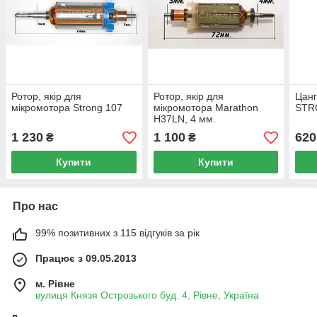
Ротор, якір для
Ротор, якір для
Цанг
мікромотора Strong 107
мікромотора Marathon
STR
H37LN, 4 мм.
1 230
1 100
620
₴
₴
Купити
Купити
Про нас
99% позитивних з 115 відгуків за рік
Працює з 09.05.2013
м. Рівне
вулиця Князя Острозького буд. 4, Рівне, Україна