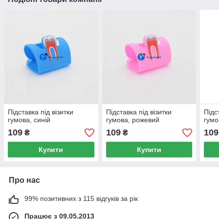
Підставка під візитки
Підставка під візитки
Підс
гумова, синій
гумова, рожевий
гумо
109
109
109
₴
₴
Купити
Купити
Про нас
99% позитивних з 115 відгуків за рік
Працює з 09.05.2013