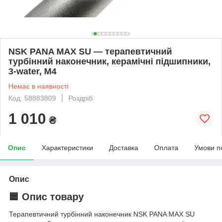
NSK PANA MAX SU — терапевтичний
турбінний наконечник, керамічні підшипники,
3-water, M4
Немає в наявності
Код: 58883809
Роздріб
1 010
₴
Опис
Характеристики
Доставка
Оплата
Умови п
Опис
🟦 Опис товару
Терапевтичний турбінний наконечник NSK PANA MAX SU