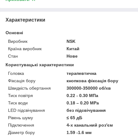
Характеристики
Основні
Виробник
NSK
Країна виробник
Китай
Стан
Нове
Користувацькі характеристики
Головка
терапевтична
Фіксація бору
кнопкова фіксація бору
Швидкість обертання
300000-350000 об/хв
Тиск повітря
0.22 - 0.30 МПа
Тиск води
0.18 – 0.20 MPa
LED підсвічування
без підсвічування
Рівень шуму
≤ 65 дБ
Підключення
4-х канальний роз'єм
Діаметр бору
1.59 -1.6 мм