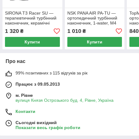
SIRONA T3 Racer SU —
NSK PANA AIR PA-TU —
Top
терапевтичний турбінний
ортопедичний турбінний
орто
наконечник, керамічні
наконечник, 1-water, M4
нако
підшипники, M4
підш
1 320
1 010
840
₴
₴
Купити
Купити
Про нас
99% позитивних з 115 відгуків за рік
Працює з 09.05.2013
м. Рівне
вулиця Князя Острозького буд. 4, Рівне, Україна
Контакти
Сьогодні вихідний
Показати весь графік роботи