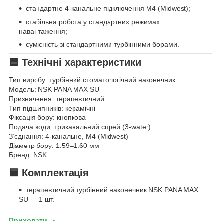
стандартне 4-канальне підключення M4 (Midwest);
стабільна робота у стандартних режимах
навантаження;
сумісність зі стандартними турбінними борами.
🟦 Технічні характеристики
Тип виробу: турбінний стоматологічний наконечник
Модель: NSK PANA MAX SU
Призначення: терапевтичний
Тип підшипників: керамічні
Фіксація бору: кнопкова
Подача води: триканальний спрей (3-water)
З’єднання: 4-канальне, M4 (Midwest)
Діаметр бору: 1.59–1.60 мм
Бренд: NSK
🟦 Комплектація
терапевтичний турбінний наконечник NSK PANA MAX
SU — 1 шт.
Приховати