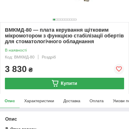
ВМКМД-80 — плата керування щітковим
мікромотором з функцією стабілізації обертів
для стоматологічного обладнання
В наявності
Код: ВМКМД-80
Роздріб
3 830
₴
Купити
Опис
Характеристики
Доставка
Оплата
Умови п
Опис
📝 Опис товару