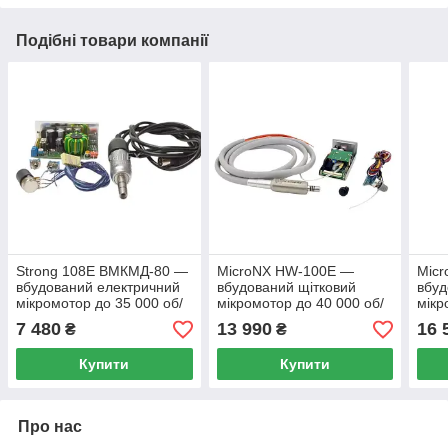
Подібні товари компанії
Strong 108E ВМКМД-80 —
MicroNX HW-100E —
Mic
вбудований електричний
вбудований щітковий
вбуд
мікромотор до 35 000 об/
мікромотор до 40 000 об/
мікр
хв з мікропроцесорним
хв з подачею води, для
хв з
7 480
13 990
16 
₴
₴
блоком керування для
стоматологічної установки
підс
стоматологічної у
стом
Купити
Купити
Про нас