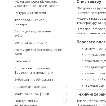
Опис товару
Фізіодіспенсери, візіографи,
мікроскопи, рентгени, лазери
Обтураційна ручка
гутаперчі в корене
Обтураційні системи
Модель працює від
Інтраоральні камери,
температуру за ко
сканери
Після повного заря
Лампи для відбілювання
кількох каналів. У 
зубів
Переваги плаге
Фотополімерні лампи
акумуляторне
Аксесуари для фотополімерних
ламп
швидкий вихі
стабільне пі
Бінокуляри
зарядна підст
Портативні бормашини,
фрезери та мікродвигуни
змінні робочі
компактний к
Зуботехнічне обладнання
підходить для
Насадки для скалера
Файли SOCO, SC файли
Технічні хара
Ендодонтичний
Тип пристрою: обт
інструментарій
Призначення: робо