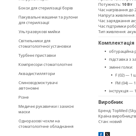
Потужність:
10 Вт
Бокси для стерилізації борів
Час нагрівання до 
Напруга живлення 
Пакувальні машини та рулони
Час заряджання ак
для стерилізації
Час підтримки роб
Ультразвукові мийки
Тип живлення: аку
Світильники для
Комплектація
стоматологічної установки
обтураційна р
Турбінні приставки
підставка з з
Компресори стоматологічні
змінні голки:
Аквадистиллятори
F (02) — 1 ш
Слиновідсмоктувачі
FM (04) — 1
автономні
інструкція — 1
Різне
Виробник
Медичні рукавички і захисні
Бренд: TopMed (Sky
маски
Країна виробництв
Одноразові чохли на
Стан: новий
стоматологічне обладнання