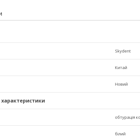
И
Skydent
Китай
Новий
і характеристики
обтурація к
білий