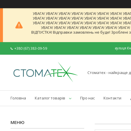
УВАГА! УВАГА! УВАГА! УВАГА! УВАГА! УВАГА! УВАГА! УВАГ
УВАГА! УВАГА! УВАГА! УВАГА! УВАГА! УВАГА! УВАГА! УВАГ
УВАГА! УВАГА! УВАГА! УВАГА! УВАГА! УВАГА! УВАГА! УВАГ
УВАГА! УВАГА! УВАГА! УВАГА! УВАГА! УВАГА! УВАГА
ВІДПУСТКА! Відправки замовлень не буде! Зроблені за
вулиця Кн
+380 (67) 383-09-59
Стоматех - найкраще д
Головна
Каталог товарів
Про нас
Контакти