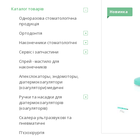
Каталог товарів
Новинка
Одноразова стоматологічна
продукція
Ортодонтія
Наконечники стоматологічні
Сервіс і запчастини
Спрей - мастило для
наконечників
Апекслокаторы, эндомоторы,
діатермокоагулятори
(коагулятори) медичні
Ручки та насадки для
діатермокоагуляторів
(коагуляторів)
Скалера ультразвукові та
пневматичні
П'єзохірургія