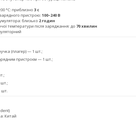
200 °C: приблизно
3 с
зарядного пристрою:
100–240 В
умулятора: близько
2 годин
очої температури після заряджання: до
70 хвилин
муляторний
учка (плагер) — 1 шт.;
арядним пристроєм — 1 шт.;
т.;
 шт.;
 шт.
dent)
а: Китай