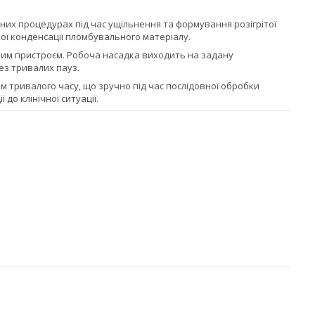
них процедурах під час ущільнення та формування розігрітої
ої конденсації пломбувального матеріалу.
ним пристроєм. Робоча насадка виходить на задану
ез тривалих пауз.
 тривалого часу, що зручно під час послідовної обробки
 до клінічної ситуації.