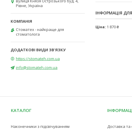
вулиця Князя Острозького буд. 4,
Рівне, Україна
ІНФОРМАЦІЯ ДЛ
Ціна:
1 870 ₴
Стоматех - найкраще для
стоматолога
https://stomateh.com.ua
info@stomateh.com.ua
КАТАЛОГ
ІНФОРМАЦ
Наконечники з підсвічуванням
Доставка та