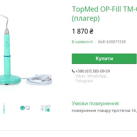
TopMed OP-Fill TM
(плагер)
1 870 ₴
В наявності
Код:
630071539
Купити
+380 (67) 383-09-59
Viber, WhatsApp,
Telegram
повернення товару протягом 14 