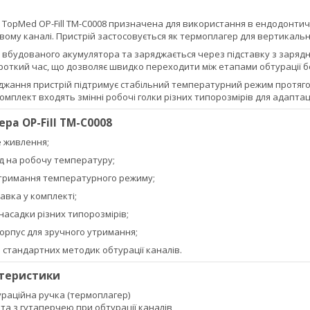
 TopMed OP-Fill TM-C0008 призначена для використання в ендодонтич
вому каналі. Пристрій застосовується як термоплагер для вертикальн
 вбудованого акумулятора та заряджається через підставку з заряд
роткий час, що дозволяє швидко переходити між етапами обтурації б
джання пристрій підтримує стабільний температурний режим протягом
комплект входять змінні робочі голки різних типорозмірів для адаптації
ра OP-Fill TM-C0008
 живлення;
д на робочу температуру;
дтримання температурного режиму;
авка у комплекті;
 насадки різних типорозмірів;
орпус для зручного утримання;
 стандартних методик обтурації каналів.
ктеристики
ураційна ручка (термоплагер)
та з гутаперчею при обтурації каналів