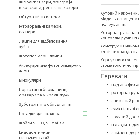
Фізіодіспенсери, візіографи,
мікроскопи, рентгени, лазери
Кутовий наконечн
Обтураційні системи
Модель оснащена н
полірування.
Інтраоральні камери,
сканери
Роторна група на п
контролю рухів і п
Лампи для відбілювання
Конструкція након
зубів
клінічних завдань.
Фотополімерні лампи
Корпус виготовлени
Аксесуари для фотополімерних
стоматологічної пр
ламп
Переваги
Бінокуляри
надійна фікса
Портативні бормашини,
роторна група
фрезери та мікродвигуни
знижений ріве
Зуботехнічне обладнання
сумісність зі
Насадки для скалера
зручний дост
Файли SOCO, SC файли
підходить дл
Ендодонтичний
стійкість до р
інструментарій