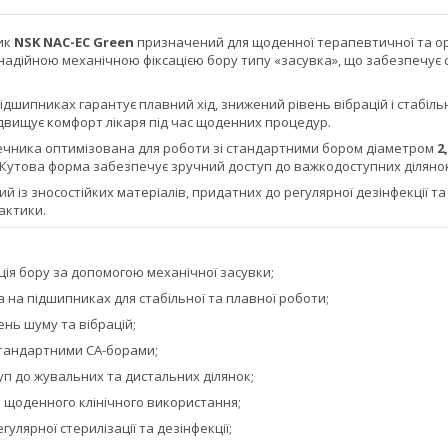
ик
NSK NAC-EC Green
призначений для щоденної терапевтичної та орт
адійною механічною фіксацією бору типу «засувка», що забезпечує с
ідшипниках гарантує плавний хід, знижений рівень вібрацій і стабіл
ідвищує комфорт лікаря під час щоденних процедур.
ечника оптимізована для роботи зі стандартними бором діаметром
2
 Кутова форма забезпечує зручний доступ до важкодоступних ділянок
й із зносостійких матеріалів, придатних до регулярної дезінфекції т
актики.
ція бору за допомогою механічної засувки;
 на підшипниках для стабільної та плавної роботи;
нь шуму та вібрацій;
 стандартними CA-борами;
уп до жувальних та дистальних ділянок;
я щоденного клінічного використання;
егулярної стерилізації та дезінфекції;