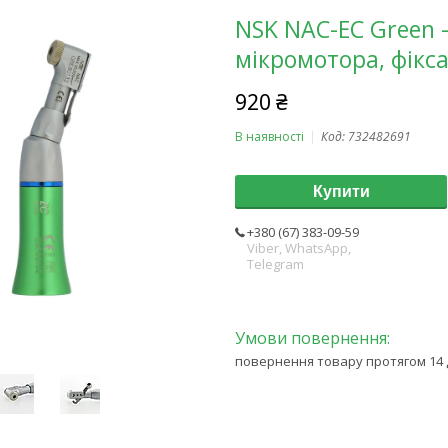
NSK NAC-EC Green
мікромотора, фікс
920 ₴
В наявності
Код:
732482691
Купити
+380 (67) 383-09-59
Viber, WhatsApp,
Telegram
повернення товару протягом 14 