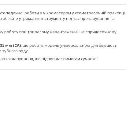
опедичної роботи з мікромотором у стоматологічній практиці.
табільне утримання інструменту під час препарування та
ьну роботу при тривалому навантаженні. Це сприяє точному
,35 мм (CA)
, що робить модель універсальною для більшості
 зубного ряду.
а автоклавування, що відповідає вимогам сучасної