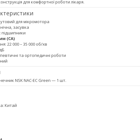
онструкція для комфортної роботи лікаря.
актеристики
кутовий для мікромотора
анічна, засувка
: підшипники
 мм (CA)
я: 22 000 – 35 000 об/хв
 дБ
певтичні та ортопедичні роботи
ений
я
нечник NSK NAC-EC Green — 1 шт.
а: Китай
И