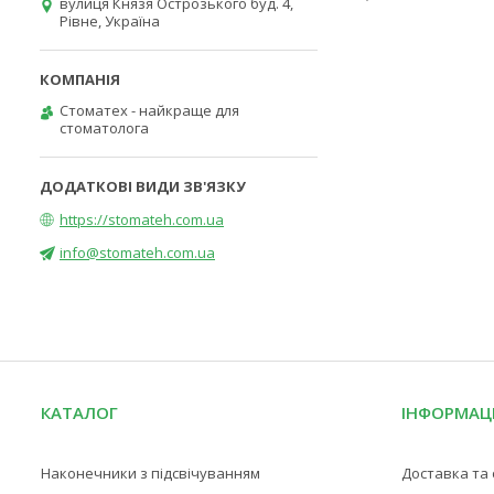
вулиця Князя Острозького буд. 4,
Рівне, Україна
Стоматех - найкраще для
стоматолога
https://stomateh.com.ua
info@stomateh.com.ua
КАТАЛОГ
ІНФОРМАЦ
Наконечники з підсвічуванням
Доставка та