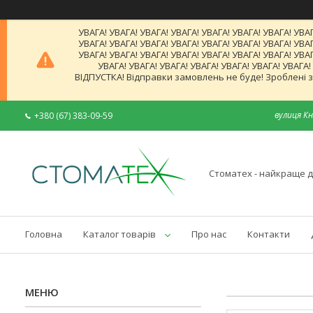
УВАГА! УВАГА! УВАГА! УВАГА! УВАГА! УВАГА! УВАГА! УВАГ
УВАГА! УВАГА! УВАГА! УВАГА! УВАГА! УВАГА! УВАГА! УВАГ
УВАГА! УВАГА! УВАГА! УВАГА! УВАГА! УВАГА! УВАГА! УВАГ
УВАГА! УВАГА! УВАГА! УВАГА! УВАГА! УВАГА! УВАГА
ВІДПУСТКА! Відправки замовлень не буде! Зроблені за
вулиця Кн
+380 (67) 383-09-59
Стоматех - найкраще д
Головна
Каталог товарів
Про нас
Контакти