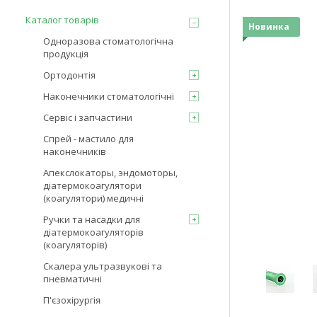
Каталог товарів
Новинка
Одноразова стоматологічна
продукція
Ортодонтія
Наконечники стоматологічні
Сервіс і запчастини
Спрей - мастило для
наконечників
Апекслокаторы, эндомоторы,
діатермокоагулятори
(коагулятори) медичні
Ручки та насадки для
діатермокоагуляторів
(коагуляторів)
Скалера ультразвукові та
пневматичні
П'єзохірургія