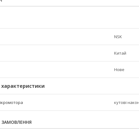
NSK
Китай
Нове
і характеристики
мікромотора
кутові нако
Я ЗАМОВЛЕННЯ