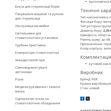
ергономічна к
Бокси для стерилізації борів
Технічні хар
Пакувальні машини та рулони
Тип наконечника: 
для стерилізації
Фіксація бору: мех
Ультразвукові мийки
Тип роторної групи
Діаметр бору:
2,35
Світильники для
Швидкість обертанн
стоматологічної установки
Рівень шуму: до 68
Призначення: тера
Турбінні приставки
Колір корпусу: зел
Компресори стоматологічні
Комплектаці
Аквадистиллятори
кутовий нако
Слиновідсмоктувачі
Виробник
автономні
Бренд: NSK
Різне
Країна виробництв
Медичні рукавички і захисні
Стан: новий
маски
Одноразові чохли на
стоматологічне обладнання
ХАРАКТЕРИСТИК